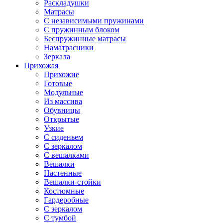
Раскладушки
Матрасы
С независимыми пружинами
С пружинным блоком
Беспружинные матрасы
Наматрасники
Зеркала
Прихожая
Прихожие
Готовые
Модульные
Из массива
Обувницы
Открытые
Узкие
С сиденьем
С зеркалом
С вешалками
Вешалки
Настенные
Вешалки-стойки
Костюмные
Гардеробные
С зеркалом
С тумбой