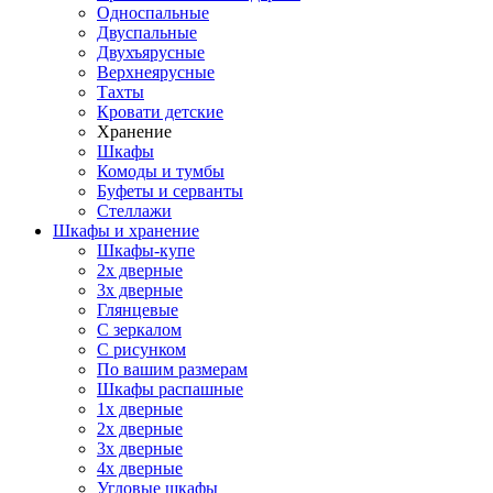
Односпальные
Двуспальные
Двухъярусные
Верхнеярусные
Тахты
Кровати детские
Хранение
Шкафы
Комоды и тумбы
Буфеты и серванты
Стеллажи
Шкафы
и хранение
Шкафы-купе
2х дверные
3х дверные
Глянцевые
С зеркалом
С рисунком
По вашим размерам
Шкафы распашные
1х дверные
2х дверные
3х дверные
4х дверные
Угловые шкафы