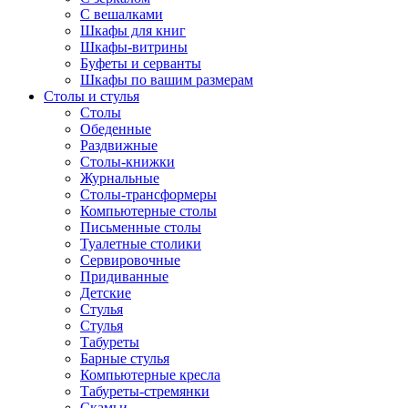
С вешалками
Шкафы для книг
Шкафы-витрины
Буфеты и серванты
Шкафы по вашим размерам
Столы и стулья
Столы
Обеденные
Раздвижные
Столы-книжки
Журнальные
Столы-трансформеры
Компьютерные столы
Письменные столы
Туалетные столики
Сервировочные
Придиванные
Детские
Стулья
Стулья
Табуреты
Барные стулья
Компьютерные кресла
Табуреты-стремянки
Скамьи