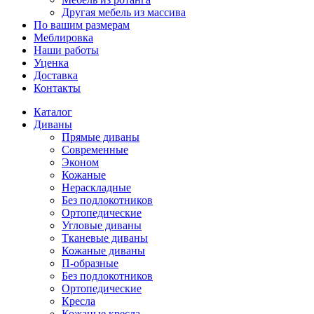
Другая мебель из массива
По вашим размерам
Меблировка
Наши работы
Уценка
Доставка
Контакты
Каталог
Диваны
Прямые диваны
Современные
Эконом
Кожаные
Нераскладные
Без подлокотников
Ортопедические
Угловые диваны
Тканевые диваны
Кожаные диваны
П-образные
Без подлокотников
Ортопедические
Кресла
Кожаные кресла