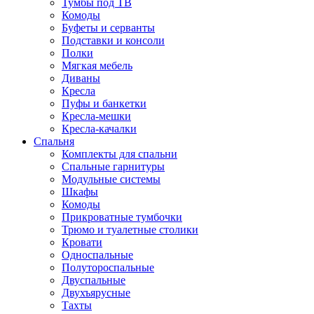
Тумбы под ТВ
Комоды
Буфеты и серванты
Подставки и консоли
Полки
Мягкая мебель
Диваны
Кресла
Пуфы и банкетки
Кресла-мешки
Кресла-качалки
Спальня
Комплекты для спальни
Спальные гарнитуры
Модульные системы
Шкафы
Комоды
Прикроватные тумбочки
Трюмо и туалетные столики
Кровати
Односпальные
Полутороспальные
Двуспальные
Двухъярусные
Тахты