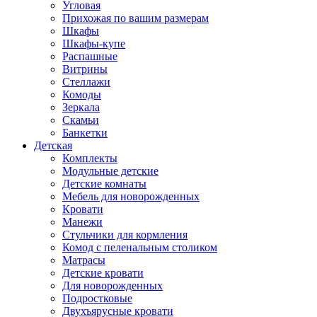
Угловая
Прихожая по вашим размерам
Шкафы
Шкафы-купе
Распашные
Витрины
Стеллажи
Комоды
Зеркала
Скамьи
Банкетки
Детская
Комплекты
Модульные детские
Детские комнаты
Мебель для новорожденных
Кровати
Манежи
Стульчики для кормления
Комод с пеленальным столиком
Матрасы
Детские кровати
Для новорожденных
Подростковые
Двухъярусные кровати