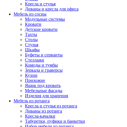
Кресла и стулья
Диваны и кресла для офиса
Мебель из сосны
Модульные системы
Кровати
Детские кровати
Тахты
Столы
Стулья
Шкафы
Буфеты и серванты
Стеллажи
Комоды и тумбы
Зеркала и граверсы
Кухни
Прихожие
Ящик под кровать
Мебельные фасады
Изделия для хранения
Мебель из ротанга
Кресла и стулья из ротанга
Диваны из ротанга
Кресла-качалки
Табуретки, пуфики и банкетки
Набор мебели из ротанга