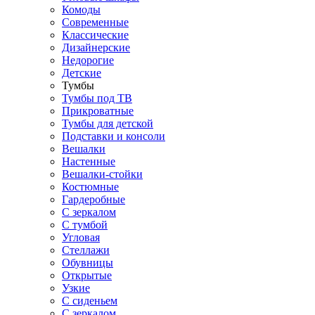
Комоды
Современные
Классические
Дизайнерские
Недорогие
Детские
Тумбы
Тумбы под ТВ
Прикроватные
Тумбы для детской
Подставки и консоли
Вешалки
Настенные
Вешалки-стойки
Костюмные
Гардеробные
С зеркалом
С тумбой
Угловая
Стеллажи
Обувницы
Открытые
Узкие
С сиденьем
С зеркалом