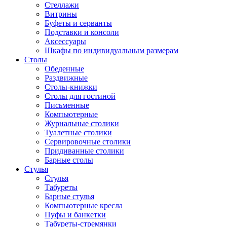
Стеллажи
Витрины
Буфеты и серванты
Подставки и консоли
Аксессуары
Шкафы по индивидуальным размерам
Столы
Обеденные
Раздвижные
Столы-книжки
Столы для гостиной
Письменные
Компьютерные
Журнальные столики
Туалетные столики
Сервировочные столики
Придиванные столики
Барные столы
Стулья
Стулья
Табуреты
Барные стулья
Компьютерные кресла
Пуфы и банкетки
Табуреты-стремянки