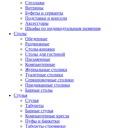
Стеллажи
Витрины
Буфеты и серванты
Подставки и консоли
Аксессуары
Шкафы по индивидуальным размерам
Столы
Обеденные
Раздвижные
Столы-книжки
Столы для гостиной
Письменные
Компьютерные
Журнальные столики
Туалетные столики
Сервировочные столики
Придиванные столики
Барные столы
Стулья
Стулья
Табуреты
Барные стулья
Компьютерные кресла
Пуфы и банкетки
Табуреты-стремянки