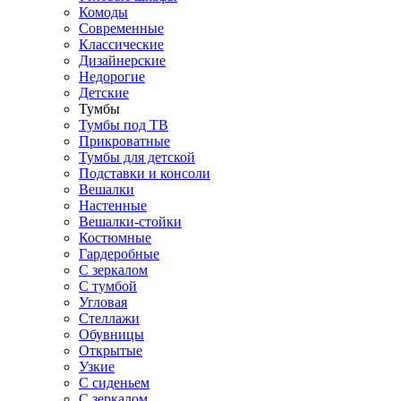
Комоды
Современные
Классические
Дизайнерские
Недорогие
Детские
Тумбы
Тумбы под ТВ
Прикроватные
Тумбы для детской
Подставки и консоли
Вешалки
Настенные
Вешалки-стойки
Костюмные
Гардеробные
С зеркалом
С тумбой
Угловая
Стеллажи
Обувницы
Открытые
Узкие
С сиденьем
С зеркалом