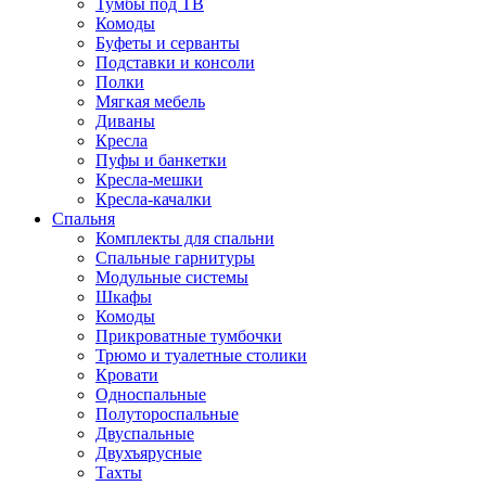
Тумбы под ТВ
Комоды
Буфеты и серванты
Подставки и консоли
Полки
Мягкая мебель
Диваны
Кресла
Пуфы и банкетки
Кресла-мешки
Кресла-качалки
Спальня
Комплекты для спальни
Спальные гарнитуры
Модульные системы
Шкафы
Комоды
Прикроватные тумбочки
Трюмо и туалетные столики
Кровати
Односпальные
Полутороспальные
Двуспальные
Двухъярусные
Тахты