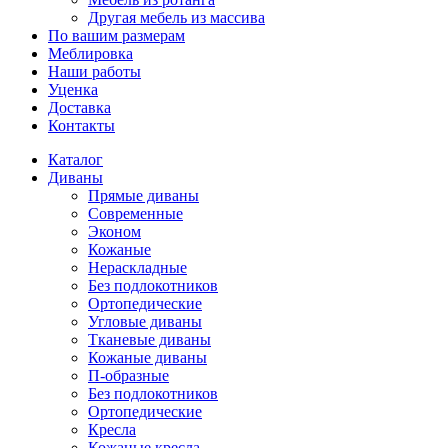
Другая мебель из массива
По вашим размерам
Меблировка
Наши работы
Уценка
Доставка
Контакты
Каталог
Диваны
Прямые диваны
Современные
Эконом
Кожаные
Нераскладные
Без подлокотников
Ортопедические
Угловые диваны
Тканевые диваны
Кожаные диваны
П-образные
Без подлокотников
Ортопедические
Кресла
Кожаные кресла