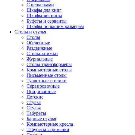
С вешалками
Шкафы для книг
Шкафы-витрины
Буфеты и серванты
Шкафы по вашим размерам
Столы и стулья
Столы
Обеденные
Раздвижные
Столы-книжки
Журнальные
Столы-трансформеры
Компьютерные столы
Письменные столы
Туалетные столики
Сервировочные
Придиванные
Детские
Стулья
Стулья
Табуреты
Барные стулья
Компьютерные кресла
Табуреты-стремянки
Скамьи