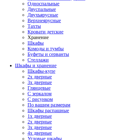
Односпальные
Двуспальные
Двухъярусные
Верхнеярусные
Тахты
Кровати детские
Хранение
Шкафы
Комоды и тумбы
Буфеты и серванты
Стеллажи
Шкафы
и хранение
Шкафы-купе
2х дверные
3х дверные
Глянцевые
С зеркалом
С рисунком
По вашим размерам
Шкафы распашные
1х дверные
2х дверные
3х дверные
4х дверные
Угловые шкафы