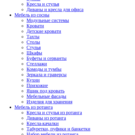
Кресла и стулья
Диваны и кресла для офиса
Мебель из сосны
Модульные системы
Кровати
Детские кровати
Тахты
Столы
Стулья
Шкафы
Буфеты и серванты
Стеллажи
Комоды и тумбы
Зеркала и граверсы
Кухни
Прихожие
Ящик под кровать
Мебельные фасады
Изделия для хранения
Мебель из ротанга
Кресла и стулья из ротанга
Диваны из ротанга
Кресла-качалки
Табуретки, пуфики и банкетки
Набор мебели из ротанга