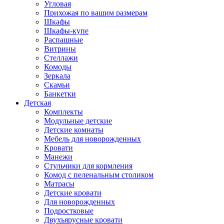
Угловая
Прихожая по вашим размерам
Шкафы
Шкафы-купе
Распашные
Витрины
Стеллажи
Комоды
Зеркала
Скамьи
Банкетки
Детская
Комплекты
Модульные детские
Детские комнаты
Мебель для новорожденных
Кровати
Манежи
Стульчики для кормления
Комод с пеленальным столиком
Матрасы
Детские кровати
Для новорожденных
Подростковые
Двухъярусные кровати