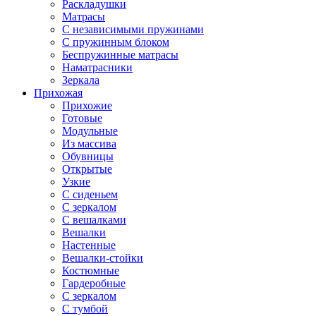
Раскладушки
Матрасы
С независимыми пружинами
С пружинным блоком
Беспружинные матрасы
Наматрасники
Зеркала
Прихожая
Прихожие
Готовые
Модульные
Из массива
Обувницы
Открытые
Узкие
С сиденьем
С зеркалом
С вешалками
Вешалки
Настенные
Вешалки-стойки
Костюмные
Гардеробные
С зеркалом
С тумбой