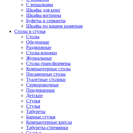
С вешалками
Шкафы для книг
Шкафы-витрины
Буфеты и серванты
Шкафы по вашим размерам
Столы и стулья
Столы
Обеденные
Раздвижные
Столы-книжки
Журнальные
Столы-трансформеры
Компьютерные столы
Письменные столы
Туалетные столики
Сервировочные
Придиванные
Детские
Стулья
Стулья
Табуреты
Барные стулья
Компьютерные кресла
Табуреты-стремянки
Скамьи