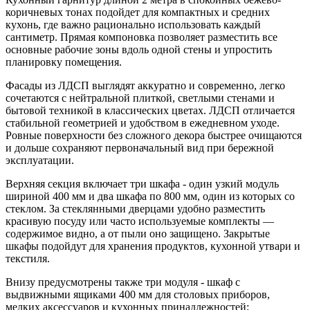
коричневых тонах подойдет для компактных и средних
кухонь, где важно рационально использовать каждый
сантиметр. Прямая компоновка позволяет разместить все
основные рабочие зоны вдоль одной стены и упростить
планировку помещения.
Фасады из ЛДСП выглядят аккуратно и современно, легко
сочетаются с нейтральной плиткой, светлыми стенами и
бытовой техникой в классических цветах. ЛДСП отличается
стабильной геометрией и удобством в ежедневном уходе.
Ровные поверхности без сложного декора быстрее очищаются
и дольше сохраняют первоначальный вид при бережной
эксплуатации.
Верхняя секция включает три шкафа - один узкий модуль
шириной 400 мм и два шкафа по 800 мм, один из которых со
стеклом. За стеклянными дверцами удобно разместить
красивую посуду или часто используемые комплекты —
содержимое видно, а от пыли оно защищено. Закрытые
шкафы подойдут для хранения продуктов, кухонной утвари и
текстиля.
Внизу предусмотрены также три модуля - шкаф с
выдвижными ящиками 400 мм для столовых приборов,
мелких аксессуаров и кухонных принадлежностей;