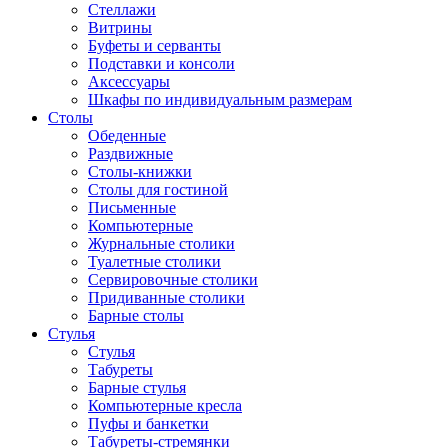
Стеллажи
Витрины
Буфеты и серванты
Подставки и консоли
Аксессуары
Шкафы по индивидуальным размерам
Столы
Обеденные
Раздвижные
Столы-книжки
Столы для гостиной
Письменные
Компьютерные
Журнальные столики
Туалетные столики
Сервировочные столики
Придиванные столики
Барные столы
Стулья
Стулья
Табуреты
Барные стулья
Компьютерные кресла
Пуфы и банкетки
Табуреты-стремянки