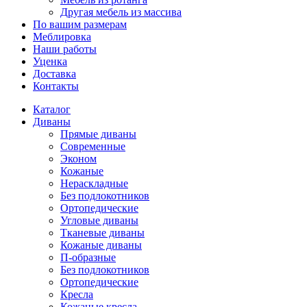
Другая мебель из массива
По вашим размерам
Меблировка
Наши работы
Уценка
Доставка
Контакты
Каталог
Диваны
Прямые диваны
Современные
Эконом
Кожаные
Нераскладные
Без подлокотников
Ортопедические
Угловые диваны
Тканевые диваны
Кожаные диваны
П-образные
Без подлокотников
Ортопедические
Кресла
Кожаные кресла