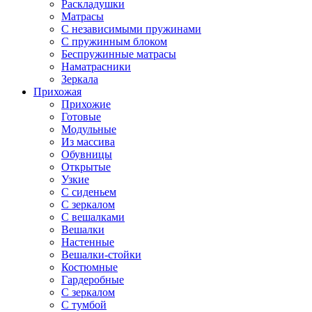
Раскладушки
Матрасы
С независимыми пружинами
С пружинным блоком
Беспружинные матрасы
Наматрасники
Зеркала
Прихожая
Прихожие
Готовые
Модульные
Из массива
Обувницы
Открытые
Узкие
С сиденьем
С зеркалом
С вешалками
Вешалки
Настенные
Вешалки-стойки
Костюмные
Гардеробные
С зеркалом
С тумбой