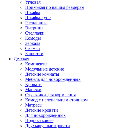
Угловая
Прихожая по вашим размерам
Шкафы
Шкафы-купе
Распашные
Витрины
Стеллажи
Комоды
Зеркала
Скамьи
Банкетки
Детская
Комплекты
Модульные детские
Детские комнаты
Мебель для новорожденных
Кровати
Манежи
Стульчики для кормления
Комод с пеленальным столиком
Матрасы
Детские кровати
Для новорожденных
Подростковые
Двухъярусные кровати