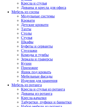
Кресла и стулья
Диваны и кресла для офиса
Мебель из сосны
Модульные системы
Кровати
Детские кровати
Тахты
Столы
Стулья
Шкафы
Буфеты и серванты
Стеллажи
Комоды и тумбы
Зеркала и граверсы
Кухни
Прихожие
Ящик под кровать
Мебельные фасады
Изделия для хранения
Мебель из ротанга
Кресла и стулья из ротанга
Диваны из ротанга
Кресла-качалки
Табуретки, пуфики и банкетки
Набор мебели из ротанга