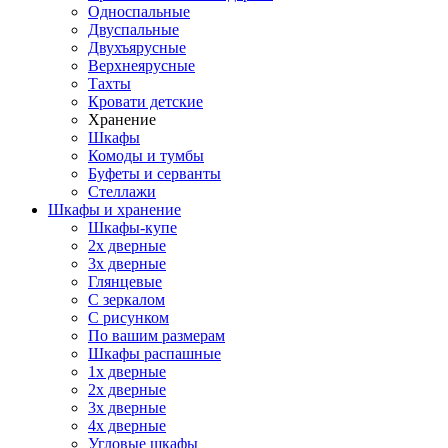
Односпальные
Двуспальные
Двухъярусные
Верхнеярусные
Тахты
Кровати детские
Хранение
Шкафы
Комоды и тумбы
Буфеты и серванты
Стеллажи
Шкафы
и хранение
Шкафы-купе
2х дверные
3х дверные
Глянцевые
С зеркалом
С рисунком
По вашим размерам
Шкафы распашные
1х дверные
2х дверные
3х дверные
4х дверные
Угловые шкафы