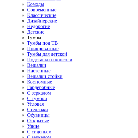
Комоды
Современные
Классические
Дизайнерские
Недорогие
Детские
Тумбы
Тумбы под ТВ
Прикроватные
Тумбы для детской
Подставки и консоли
Вешалки
Настенные
Вешалки-стойки
Костюмные
Гардеробные
С зеркалом
С тумбой
Угловая
Стеллажи
Обувницы
Открытые
Узкие
С сиденьем
С зеркалом