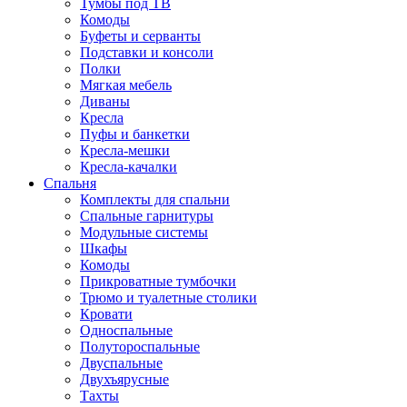
Тумбы под ТВ
Комоды
Буфеты и серванты
Подставки и консоли
Полки
Мягкая мебель
Диваны
Кресла
Пуфы и банкетки
Кресла-мешки
Кресла-качалки
Спальня
Комплекты для спальни
Спальные гарнитуры
Модульные системы
Шкафы
Комоды
Прикроватные тумбочки
Трюмо и туалетные столики
Кровати
Односпальные
Полутороспальные
Двуспальные
Двухъярусные
Тахты