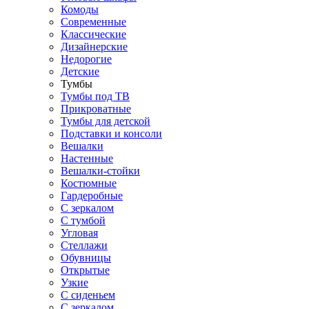
Комоды
Современные
Классические
Дизайнерские
Недорогие
Детские
Тумбы
Тумбы под ТВ
Прикроватные
Тумбы для детской
Подставки и консоли
Вешалки
Настенные
Вешалки-стойки
Костюмные
Гардеробные
С зеркалом
С тумбой
Угловая
Стеллажи
Обувницы
Открытые
Узкие
С сиденьем
С зеркалом