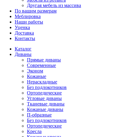
Другая мебель из массива
По вашим размерам
Меблировка
Наши работы
Уценка
Доставка
Контакты
Каталог
Диваны
Прямые диваны
Современные
Эконом
Кожаные
Нераскладные
Без подлокотников
Ортопедические
Угловые диваны
Тканевые диваны
Кожаные диваны
П-образные
Без подлокотников
Ортопедические
Кресла
Кожаные кресла