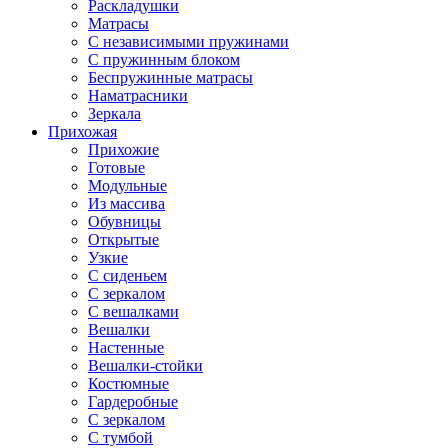
Раскладушки
Матрасы
С независимыми пружинами
С пружинным блоком
Беспружинные матрасы
Наматрасники
Зеркала
Прихожая
Прихожие
Готовые
Модульные
Из массива
Обувницы
Открытые
Узкие
С сиденьем
С зеркалом
С вешалками
Вешалки
Настенные
Вешалки-стойки
Костюмные
Гардеробные
С зеркалом
С тумбой