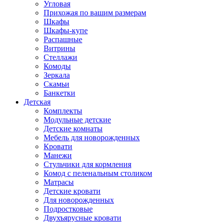
Угловая
Прихожая по вашим размерам
Шкафы
Шкафы-купе
Распашные
Витрины
Стеллажи
Комоды
Зеркала
Скамьи
Банкетки
Детская
Комплекты
Модульные детские
Детские комнаты
Мебель для новорожденных
Кровати
Манежи
Стульчики для кормления
Комод с пеленальным столиком
Матрасы
Детские кровати
Для новорожденных
Подростковые
Двухъярусные кровати