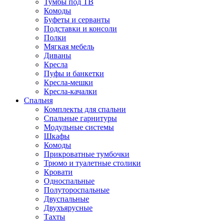
Тумбы под ТВ
Комоды
Буфеты и серванты
Подставки и консоли
Полки
Мягкая мебель
Диваны
Кресла
Пуфы и банкетки
Кресла-мешки
Кресла-качалки
Спальня
Комплекты для спальни
Спальные гарнитуры
Модульные системы
Шкафы
Комоды
Прикроватные тумбочки
Трюмо и туалетные столики
Кровати
Односпальные
Полутороспальные
Двуспальные
Двухъярусные
Тахты