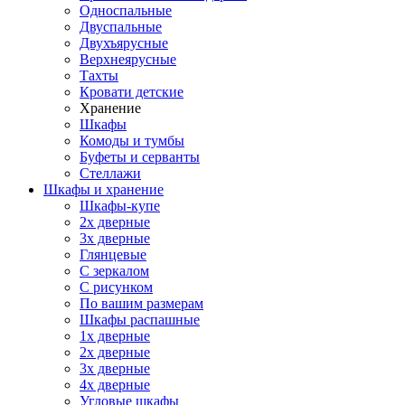
Односпальные
Двуспальные
Двухъярусные
Верхнеярусные
Тахты
Кровати детские
Хранение
Шкафы
Комоды и тумбы
Буфеты и серванты
Стеллажи
Шкафы
и хранение
Шкафы-купе
2х дверные
3х дверные
Глянцевые
С зеркалом
С рисунком
По вашим размерам
Шкафы распашные
1х дверные
2х дверные
3х дверные
4х дверные
Угловые шкафы