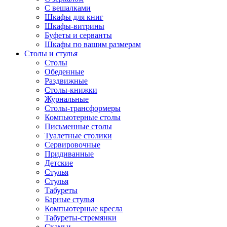
С вешалками
Шкафы для книг
Шкафы-витрины
Буфеты и серванты
Шкафы по вашим размерам
Столы и стулья
Столы
Обеденные
Раздвижные
Столы-книжки
Журнальные
Столы-трансформеры
Компьютерные столы
Письменные столы
Туалетные столики
Сервировочные
Придиванные
Детские
Стулья
Стулья
Табуреты
Барные стулья
Компьютерные кресла
Табуреты-стремянки
Скамьи