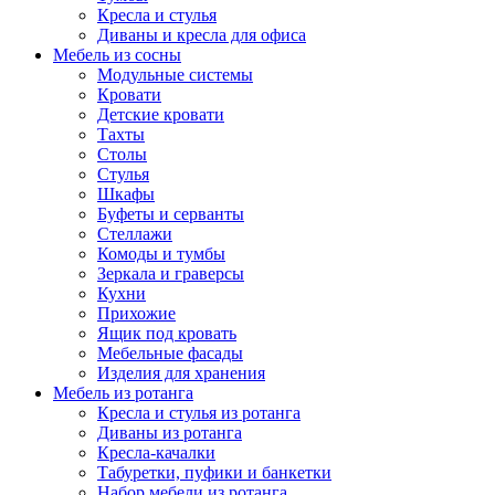
Кресла и стулья
Диваны и кресла для офиса
Мебель из сосны
Модульные системы
Кровати
Детские кровати
Тахты
Столы
Стулья
Шкафы
Буфеты и серванты
Стеллажи
Комоды и тумбы
Зеркала и граверсы
Кухни
Прихожие
Ящик под кровать
Мебельные фасады
Изделия для хранения
Мебель из ротанга
Кресла и стулья из ротанга
Диваны из ротанга
Кресла-качалки
Табуретки, пуфики и банкетки
Набор мебели из ротанга