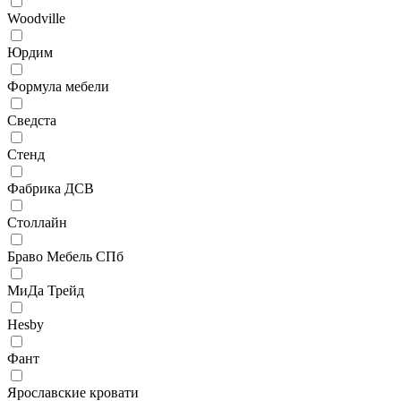
Woodville
Юрдим
Формула мебели
Сведста
Стенд
Фабрика ДСВ
Столлайн
Браво Мебель СПб
МиДа Трейд
Hesby
Фант
Ярославские кровати