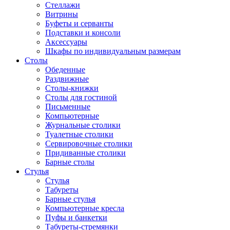
Стеллажи
Витрины
Буфеты и серванты
Подставки и консоли
Аксессуары
Шкафы по индивидуальным размерам
Столы
Обеденные
Раздвижные
Столы-книжки
Столы для гостиной
Письменные
Компьютерные
Журнальные столики
Туалетные столики
Сервировочные столики
Придиванные столики
Барные столы
Стулья
Стулья
Табуреты
Барные стулья
Компьютерные кресла
Пуфы и банкетки
Табуреты-стремянки