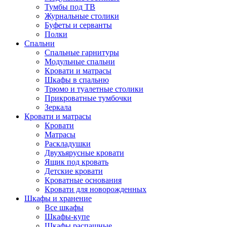
Тумбы под ТВ
Журнальные столики
Буфеты и серванты
Полки
Спальни
Спальные гарнитуры
Модульные спальни
Кровати и матрасы
Шкафы в спальню
Трюмо и туалетные столики
Прикроватные тумбочки
Зеркала
Кровати и матрасы
Кровати
Матрасы
Раскладушки
Двухъярусные кровати
Ящик под кровать
Детские кровати
Кроватные основания
Кровати для новорожденных
Шкафы и хранение
Все шкафы
Шкафы-купе
Шкафы распашные