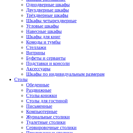
Однодверные шкафы
Двухдверные шкафы
Трёхдверные шкафы
Шкафы четырехдверные
Угловые шкафы
Навесные шкафы
Шкафы для книг
Комоды и тумбы
Стеллажи
Витрины
Буфеты и серванты
Подставки и консоли
Аксессуары
Шкафы по индивидуальным размерам
Столы
Обеденные
Раздвижные
Столы-книжки
Столы для гостиной
Письменные
Компьютерные
Журнальные столики
Туалетные столики
Сервировочные столики
Придиванные столики