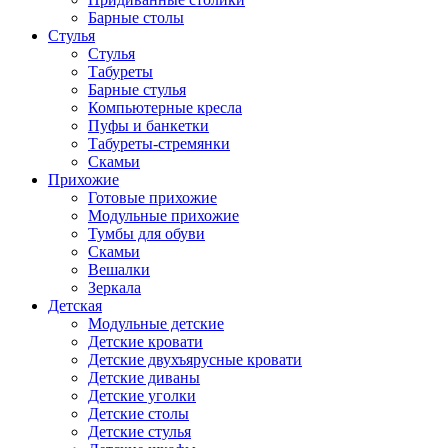
Барные столы
Стулья
Стулья
Табуреты
Барные стулья
Компьютерные кресла
Пуфы и банкетки
Табуреты-стремянки
Скамьи
Прихожие
Готовые прихожие
Модульные прихожие
Тумбы для обуви
Скамьи
Вешалки
Зеркала
Детская
Модульные детские
Детские кровати
Детские двухъярусные кровати
Детские диваны
Детские уголки
Детские столы
Детские стулья