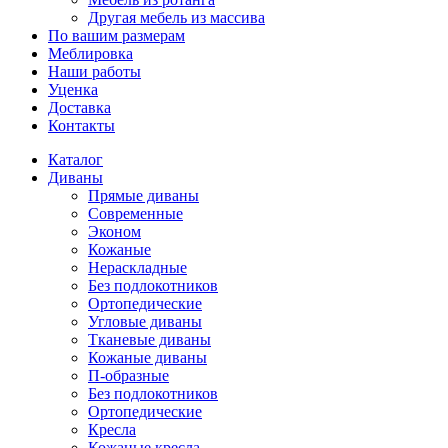
Другая мебель из массива
По вашим размерам
Меблировка
Наши работы
Уценка
Доставка
Контакты
Каталог
Диваны
Прямые диваны
Современные
Эконом
Кожаные
Нераскладные
Без подлокотников
Ортопедические
Угловые диваны
Тканевые диваны
Кожаные диваны
П-образные
Без подлокотников
Ортопедические
Кресла
Кожаные кресла