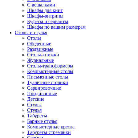
С вешалками
Шкафы для книг
Шкафы-витрины
Буфеты и серванты
Шкафы по вашим размерам
Столы и стулья
Столы
Обеденные
Раздвижные
Столы-книжки
Журнальные
Столы-трансформеры
Компьютерные столы
Письменные столы
Туалетные столики
Сервировочные
Придиванные
Детские
Стулья
Стулья
Табуреты
Барные стулья
Компьютерные кресла
Табуреты-стремянки
Скамьи