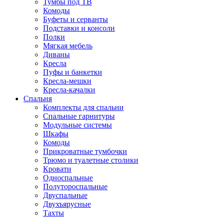
Тумбы под ТВ
Комоды
Буфеты и серванты
Подставки и консоли
Полки
Мягкая мебель
Диваны
Кресла
Пуфы и банкетки
Кресла-мешки
Кресла-качалки
Спальня
Комплекты для спальни
Спальные гарнитуры
Модульные системы
Шкафы
Комоды
Прикроватные тумбочки
Трюмо и туалетные столики
Кровати
Односпальные
Полутороспальные
Двуспальные
Двухъярусные
Тахты