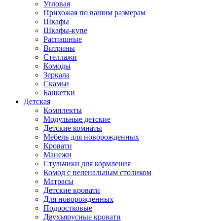
Угловая
Прихожая по вашим размерам
Шкафы
Шкафы-купе
Распашные
Витрины
Стеллажи
Комоды
Зеркала
Скамьи
Банкетки
Детская
Комплекты
Модульные детские
Детские комнаты
Мебель для новорожденных
Кровати
Манежи
Стульчики для кормления
Комод с пеленальным столиком
Матрасы
Детские кровати
Для новорожденных
Подростковые
Двухъярусные кровати