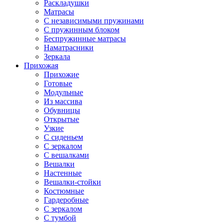
Раскладушки
Матрасы
С независимыми пружинами
С пружинным блоком
Беспружинные матрасы
Наматрасники
Зеркала
Прихожая
Прихожие
Готовые
Модульные
Из массива
Обувницы
Открытые
Узкие
С сиденьем
С зеркалом
С вешалками
Вешалки
Настенные
Вешалки-стойки
Костюмные
Гардеробные
С зеркалом
С тумбой