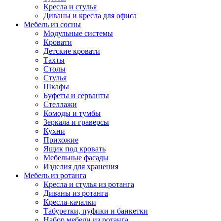
Кресла и стулья
Диваны и кресла для офиса
Мебель из сосны
Модульные системы
Кровати
Детские кровати
Тахты
Столы
Стулья
Шкафы
Буфеты и серванты
Стеллажи
Комоды и тумбы
Зеркала и граверсы
Кухни
Прихожие
Ящик под кровать
Мебельные фасады
Изделия для хранения
Мебель из ротанга
Кресла и стулья из ротанга
Диваны из ротанга
Кресла-качалки
Табуретки, пуфики и банкетки
Набор мебели из ротанга