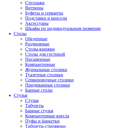
Стеллажи
Витрины
Буфеты и серванты
Подставки и консоли
Аксессуары
Шкафы по индивидуальным размерам
Столы
Обеденные
Раздвижные
Столы-книжки
Столы для гостиной
Письменные
Компьютерные
Журнальные столики
Туалетные столики
Сервировочные столики
Придиванные столики
Барные столы
Стулья
Стулья
Табуреты
Барные стулья
Компьютерные кресла
Пуфы и банкетки
Табуреты-стремянки