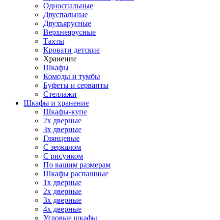
Односпальные
Двуспальные
Двухъярусные
Верхнеярусные
Тахты
Кровати детские
Хранение
Шкафы
Комоды и тумбы
Буфеты и серванты
Стеллажи
Шкафы
и хранение
Шкафы-купе
2х дверные
3х дверные
Глянцевые
С зеркалом
С рисунком
По вашим размерам
Шкафы распашные
1х дверные
2х дверные
3х дверные
4х дверные
Угловые шкафы