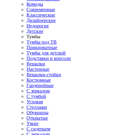
Комоды
Современные
Классические
Дизайнерские
Недорогие
Детские
Тумбы
Тумбы под ТВ
Прикроватные
Тумбы для детской
Подставки и консоли
Вешалки
Настенные
Вешалки-стойки
Костюмные
Гардеробные
С зеркалом
С тумбой
Угловая
Стеллажи
Обувницы
Открытые
Узкие
С сиденьем
С зеркалом