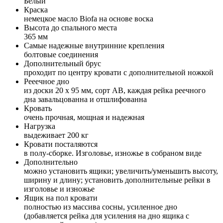
Белый
Краска
немецкое масло Biofa на основе воска
Высота до спального места
365 мм
Самые надежные внутринние крепления
болтовые соединения
Дополнительный брус
проходит по центру кровати с дополнительной ножкой
Рееечное дно
из доски 20 х 95 мм, сорт АВ, каждая рейка реечного
дна завальцованна и отшлифованна
Кровать
очень прочная, мощная и надежная
Нагрузка
выдеживает 200 кг
Кровати посталяются
в полу-сборке. Изголовье, изножье в собраном виде
Дополнительно
можно установить ящики; увеличить/уменьшить высоту,
ширину и длину; установить дополнительные рейки в
изголовье и изножье
Ящик на пол кровати
полностью из массива сосны, усиленное дно
(добавляется рейка для усиления на дно ящика с