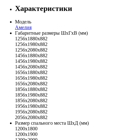
Характеристики
Модель
Амелия
Габаритные размеры ШхГхВ (мм)
1256х1880х882
1256х1980х882
1256х2080х882
1456х1880х882
1456х1980х882
1456х2080х882
1656х1880х882
1656х1980х882
1656х2080х882
1856х1880х882
1856х1980х882
1856х2080х882
1956х1980х882
1956х2080х882
2056х2080х882
Размер спального места ШхД (мм)
1200х1800
1200х1900
1200х2000