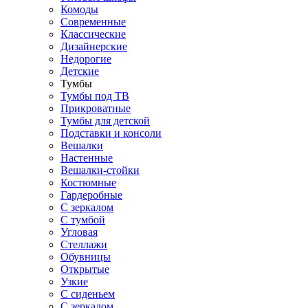
Комоды
Современные
Классические
Дизайнерские
Недорогие
Детские
Тумбы
Тумбы под ТВ
Прикроватные
Тумбы для детской
Подставки и консоли
Вешалки
Настенные
Вешалки-стойки
Костюмные
Гардеробные
С зеркалом
С тумбой
Угловая
Стеллажи
Обувницы
Открытые
Узкие
С сиденьем
С зеркалом