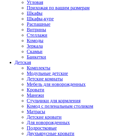
Угловая
Прихожая по вашим размерам
Шкафы
Шкафы-купе
Распашные
Витрины
Стеллажи
Комоды
Зеркала
Скамьи
Банкетки
Детская
Комплекты
Модульные детские
Детские комнаты
Мебель для новорожденных
Кровати
Манежи
Стульчики для кормления
Комод с пеленальным столиком
Матрасы
Детские кровати
Для новорожденных
Подростковые
Двухъярусные кровати