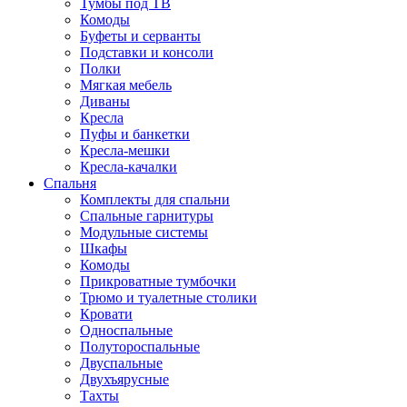
Тумбы под ТВ
Комоды
Буфеты и серванты
Подставки и консоли
Полки
Мягкая мебель
Диваны
Кресла
Пуфы и банкетки
Кресла-мешки
Кресла-качалки
Спальня
Комплекты для спальни
Спальные гарнитуры
Модульные системы
Шкафы
Комоды
Прикроватные тумбочки
Трюмо и туалетные столики
Кровати
Односпальные
Полутороспальные
Двуспальные
Двухъярусные
Тахты