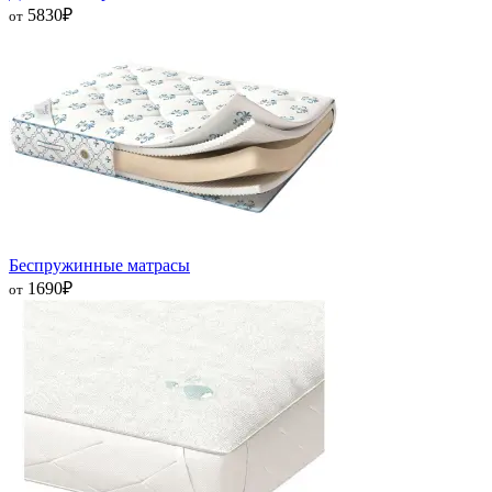
5830
₽
от
Беспружинные матрасы
1690
₽
от