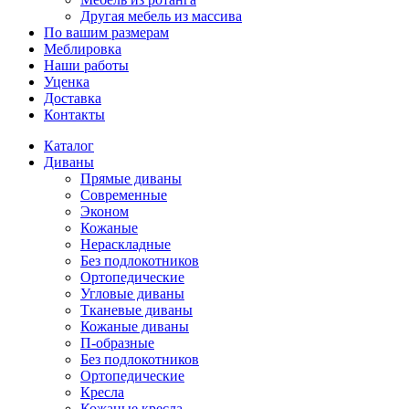
Другая мебель из массива
По вашим размерам
Меблировка
Наши работы
Уценка
Доставка
Контакты
Каталог
Диваны
Прямые диваны
Современные
Эконом
Кожаные
Нераскладные
Без подлокотников
Ортопедические
Угловые диваны
Тканевые диваны
Кожаные диваны
П-образные
Без подлокотников
Ортопедические
Кресла
Кожаные кресла