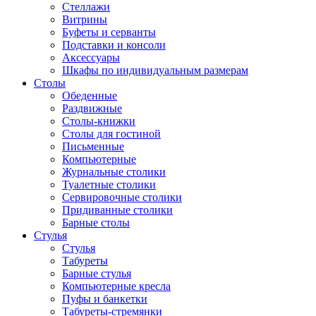
Стеллажи
Витрины
Буфеты и серванты
Подставки и консоли
Аксессуары
Шкафы по индивидуальным размерам
Столы
Обеденные
Раздвижные
Столы-книжки
Столы для гостиной
Письменные
Компьютерные
Журнальные столики
Туалетные столики
Сервировочные столики
Придиванные столики
Барные столы
Стулья
Стулья
Табуреты
Барные стулья
Компьютерные кресла
Пуфы и банкетки
Табуреты-стремянки