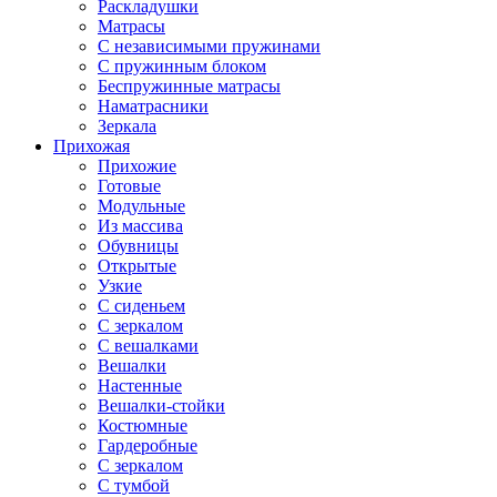
Раскладушки
Матрасы
С независимыми пружинами
С пружинным блоком
Беспружинные матрасы
Наматрасники
Зеркала
Прихожая
Прихожие
Готовые
Модульные
Из массива
Обувницы
Открытые
Узкие
С сиденьем
С зеркалом
С вешалками
Вешалки
Настенные
Вешалки-стойки
Костюмные
Гардеробные
С зеркалом
С тумбой