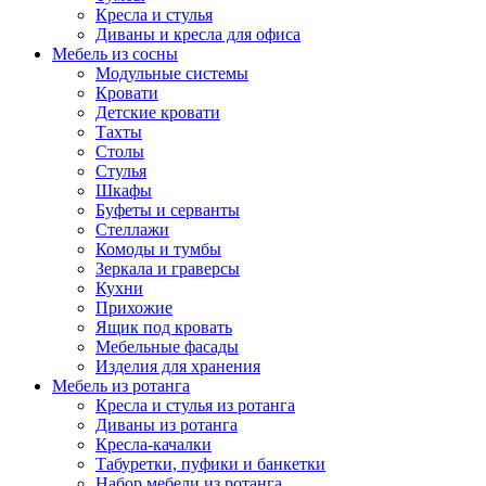
Кресла и стулья
Диваны и кресла для офиса
Мебель из сосны
Модульные системы
Кровати
Детские кровати
Тахты
Столы
Стулья
Шкафы
Буфеты и серванты
Стеллажи
Комоды и тумбы
Зеркала и граверсы
Кухни
Прихожие
Ящик под кровать
Мебельные фасады
Изделия для хранения
Мебель из ротанга
Кресла и стулья из ротанга
Диваны из ротанга
Кресла-качалки
Табуретки, пуфики и банкетки
Набор мебели из ротанга