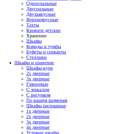
Односпальные
Двуспальные
Двухъярусные
Верхнеярусные
Тахты
Кровати детские
Хранение
Шкафы
Комоды и тумбы
Буфеты и серванты
Стеллажи
Шкафы
и хранение
Шкафы-купе
2х дверные
3х дверные
Глянцевые
С зеркалом
С рисунком
По вашим размерам
Шкафы распашные
1х дверные
2х дверные
3х дверные
4х дверные
Угловые шкафы