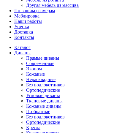
Другая мебель из массива
По вашим размерам
Меблировка
Наши работы
Уценка
Доставка
Контакты
Каталог
Диваны
Прямые диваны
Современные
Эконом
Кожаные
Нераскладные
Без подлокотников
Ортопедические
Угловые диваны
Тканевые диваны
Кожаные диваны
П-образные
Без подлокотников
Ортопедические
Кресла
Кожаные кресла