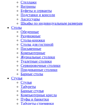
Стеллажи
Витрины
Буфеты и серванты
Подставки и консоли
Аксессуары
Шкафы по индивидуальным размерам
Столы
Обеденные
Раздвижные
Столы-книжки
Столы для гостиной
Письменные
Компьютерные
Журнальные столики
Туалетные столики
Сервировочные столики
Придиванные столики
Барные столы
Стулья
Стулья
Табуреты
Барные стулья
Компьютерные кресла
Пуфы и банкетки
Табуреты-стремянки