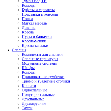
Тумбы под ТВ
Комоды
Буфеты и серванты
Подставки и консоли
Полки
Мягкая мебель
Диваны
Кресла
Пуфы и банкетки
Кресла-мешки
Кресла-качалки
Спальня
Комплекты для спальни
Спальные гарнитуры
Модульные системы
Шкафы
Комоды
Прикроватные тумбочки
Трюмо и туалетные столики
Кровати
Односпальные
Полутороспальные
Двуспальные
Двухъярусные
Тахты