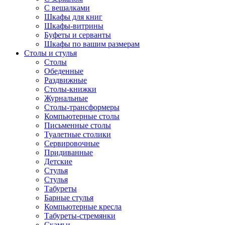
С вешалками
Шкафы для книг
Шкафы-витрины
Буфеты и серванты
Шкафы по вашим размерам
Столы и стулья
Столы
Обеденные
Раздвижные
Столы-книжки
Журнальные
Столы-трансформеры
Компьютерные столы
Письменные столы
Туалетные столики
Сервировочные
Придиванные
Детские
Стулья
Стулья
Табуреты
Барные стулья
Компьютерные кресла
Табуреты-стремянки
Скамьи