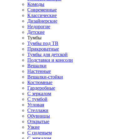
Комоды
Современные
Классические
Дизайнерские
Недорогие
Детские
Тумбы
Тумбы под ТВ
Прикроватные
Тумбы для детской
Подставки и консоли
Вешалки
Настенные
Вешалки-стойки
Костюмные
Гардеробные
С зеркалом
С тумбой
Угловая
Стеллажи
Обувницы
Открытые
Узкие
С сиденьем
С зеркалом