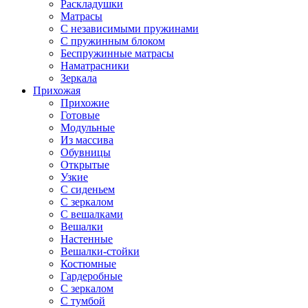
Раскладушки
Матрасы
С независимыми пружинами
С пружинным блоком
Беспружинные матрасы
Наматрасники
Зеркала
Прихожая
Прихожие
Готовые
Модульные
Из массива
Обувницы
Открытые
Узкие
С сиденьем
С зеркалом
С вешалками
Вешалки
Настенные
Вешалки-стойки
Костюмные
Гардеробные
С зеркалом
С тумбой