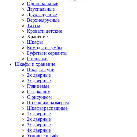
Односпальные
Двуспальные
Двухъярусные
Верхнеярусные
Тахты
Кровати детские
Хранение
Шкафы
Комоды и тумбы
Буфеты и серванты
Стеллажи
Шкафы
и хранение
Шкафы-купе
2х дверные
3х дверные
Глянцевые
С зеркалом
С рисунком
По вашим размерам
Шкафы распашные
1х дверные
2х дверные
3х дверные
4х дверные
Угловые шкафы