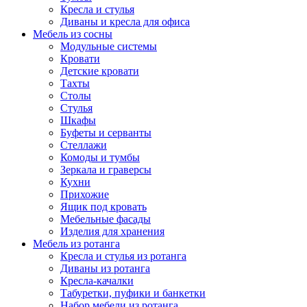
Кресла и стулья
Диваны и кресла для офиса
Мебель из сосны
Модульные системы
Кровати
Детские кровати
Тахты
Столы
Стулья
Шкафы
Буфеты и серванты
Стеллажи
Комоды и тумбы
Зеркала и граверсы
Кухни
Прихожие
Ящик под кровать
Мебельные фасады
Изделия для хранения
Мебель из ротанга
Кресла и стулья из ротанга
Диваны из ротанга
Кресла-качалки
Табуретки, пуфики и банкетки
Набор мебели из ротанга