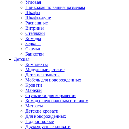
Угловая
Прихожая по вашим размерам
Шкафы
Шкафы-купе
Распашные
Витрины
Стеллажи
Комоды
Зеркала
Скамьи
Банкетки
Детская
Комплекты
Модульные детские
Детские комнаты
Мебель для новорожденных
Кровати
Манежи
Стульчики для кормления
Комод с пеленальным столиком
Матрасы
Детские кровати
Для новорожденных
Подростковые
Двухъярусные кровати