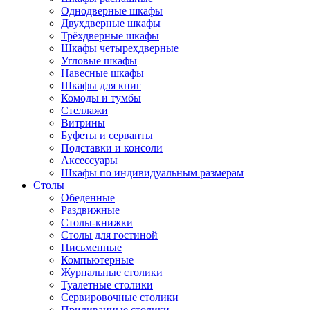
Однодверные шкафы
Двухдверные шкафы
Трёхдверные шкафы
Шкафы четырехдверные
Угловые шкафы
Навесные шкафы
Шкафы для книг
Комоды и тумбы
Стеллажи
Витрины
Буфеты и серванты
Подставки и консоли
Аксессуары
Шкафы по индивидуальным размерам
Столы
Обеденные
Раздвижные
Столы-книжки
Столы для гостиной
Письменные
Компьютерные
Журнальные столики
Туалетные столики
Сервировочные столики
Придиванные столики