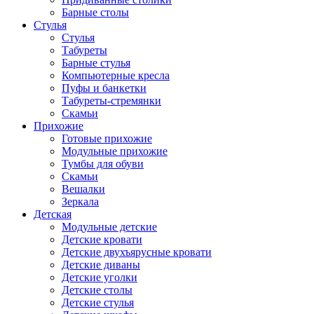
Барные столы
Стулья
Стулья
Табуреты
Барные стулья
Компьютерные кресла
Пуфы и банкетки
Табуреты-стремянки
Скамьи
Прихожие
Готовые прихожие
Модульные прихожие
Тумбы для обуви
Скамьи
Вешалки
Зеркала
Детская
Модульные детские
Детские кровати
Детские двухъярусные кровати
Детские диваны
Детские уголки
Детские столы
Детские стулья