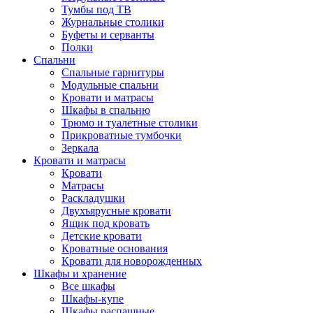
Тумбы под ТВ
Журнальные столики
Буфеты и серванты
Полки
Спальни
Спальные гарнитуры
Модульные спальни
Кровати и матрасы
Шкафы в спальню
Трюмо и туалетные столики
Прикроватные тумбочки
Зеркала
Кровати и матрасы
Кровати
Матрасы
Раскладушки
Двухъярусные кровати
Ящик под кровать
Детские кровати
Кроватные основания
Кровати для новорожденных
Шкафы и хранение
Все шкафы
Шкафы-купе
Шкафы распашные