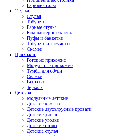
Барные столы
Стулья
Стулья
Табуреты
Барные стулья
Компьютерные кресла
Пуфы и банкетки
Табуреты-стремянки
Скамьи
Прихожие
Готовые прихожие
Модульные прихожие
Тумбы для обуви
Скамьи
Вешалки
Зеркала
Детская
Модульные детские
Детские кровати
Детские двухъярусные кровати
Детские диваны
Детские уголки
Детские столы
Детские стулья