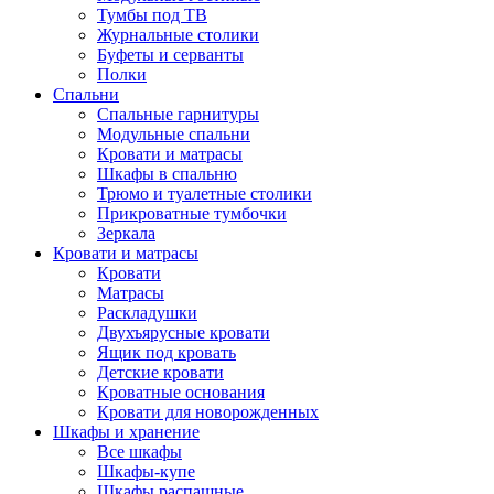
Тумбы под ТВ
Журнальные столики
Буфеты и серванты
Полки
Спальни
Спальные гарнитуры
Модульные спальни
Кровати и матрасы
Шкафы в спальню
Трюмо и туалетные столики
Прикроватные тумбочки
Зеркала
Кровати и матрасы
Кровати
Матрасы
Раскладушки
Двухъярусные кровати
Ящик под кровать
Детские кровати
Кроватные основания
Кровати для новорожденных
Шкафы и хранение
Все шкафы
Шкафы-купе
Шкафы распашные