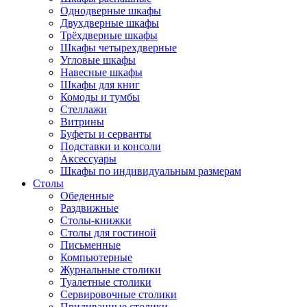
Однодверные шкафы
Двухдверные шкафы
Трёхдверные шкафы
Шкафы четырехдверные
Угловые шкафы
Навесные шкафы
Шкафы для книг
Комоды и тумбы
Стеллажи
Витрины
Буфеты и серванты
Подставки и консоли
Аксессуары
Шкафы по индивидуальным размерам
Столы
Обеденные
Раздвижные
Столы-книжки
Столы для гостиной
Письменные
Компьютерные
Журнальные столики
Туалетные столики
Сервировочные столики
Придиванные столики