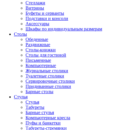
Стеллажи
Витрины
Буфеты и серванты
Подставки и консоли
Аксессуары
Шкафы по индивидуальным размерам
Столы
Обеденные
Раздвижные
Столы-книжки
Столы для гостиной
Письменные
Компьютерные
Журнальные столики
Туалетные столики
Сервировочные столики
Придиванные столики
Барные столы
Стулья
Стулья
Табуреты
Барные стулья
Компьютерные кресла
Пуфы и банкетки
Табуреты-стремянки