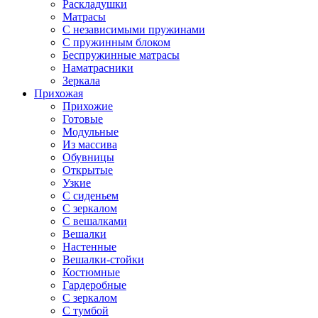
Раскладушки
Матрасы
С независимыми пружинами
С пружинным блоком
Беспружинные матрасы
Наматрасники
Зеркала
Прихожая
Прихожие
Готовые
Модульные
Из массива
Обувницы
Открытые
Узкие
С сиденьем
С зеркалом
С вешалками
Вешалки
Настенные
Вешалки-стойки
Костюмные
Гардеробные
С зеркалом
С тумбой