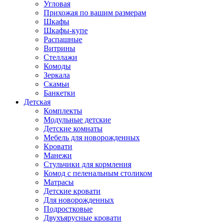
Угловая
Прихожая по вашим размерам
Шкафы
Шкафы-купе
Распашные
Витрины
Стеллажи
Комоды
Зеркала
Скамьи
Банкетки
Детская
Комплекты
Модульные детские
Детские комнаты
Мебель для новорожденных
Кровати
Манежи
Стульчики для кормления
Комод с пеленальным столиком
Матрасы
Детские кровати
Для новорожденных
Подростковые
Двухъярусные кровати