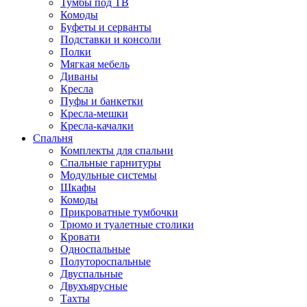
Тумбы под ТВ
Комоды
Буфеты и серванты
Подставки и консоли
Полки
Мягкая мебель
Диваны
Кресла
Пуфы и банкетки
Кресла-мешки
Кресла-качалки
Спальня
Комплекты для спальни
Спальные гарнитуры
Модульные системы
Шкафы
Комоды
Прикроватные тумбочки
Трюмо и туалетные столики
Кровати
Односпальные
Полутороспальные
Двуспальные
Двухъярусные
Тахты