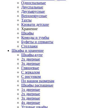
Односпальные
Двуспальные
Двухъярусные
Верхнеярусные
Тахты
Кровати детские
Хранение
Шкафы
Комоды и тумбы
Буфеты и серванты
Стеллажи
Шкафы
и хранение
Шкафы-купе
2х дверные
3х дверные
Глянцевые
С зеркалом
С рисунком
По вашим размерам
Шкафы распашные
1х дверные
2х дверные
3х дверные
4х дверные
Угловые шкафы