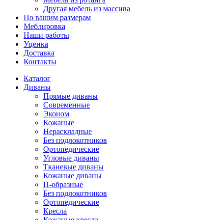
Другая мебель из массива
По вашим размерам
Меблировка
Наши работы
Уценка
Доставка
Контакты
Каталог
Диваны
Прямые диваны
Современные
Эконом
Кожаные
Нераскладные
Без подлокотников
Ортопедические
Угловые диваны
Тканевые диваны
Кожаные диваны
П-образные
Без подлокотников
Ортопедические
Кресла
Кожаные кресла