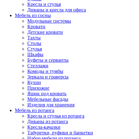
Кресла и стулья
Диваны и кресла для офиса
Мебель из сосны
Модульные системы
Кровати
Детские кровати
Тахты
Столы
Стулья
Шкафы
Буфеты и серванты
Стеллажи
Комоды и тумбы
Зеркала и граверсы
Кухни
Прихожие
Ящик под кровать
Мебельные фасады
Изделия для хранения
Мебель из ротанга
Кресла и стулья из ротанга
Диваны из ротанга
Кресла-качалки
Табуретки, пуфики и банкетки
Набор мебели из ротанга