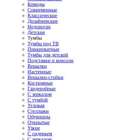
Комоды
Современные
Классические
Дизайнерские
Недорогие
Детские
Тумбы
Тумбы под ТВ
Прикроватные
Тумбы для детской
Подставки и консоли
Вешалки
Настенные
Вешалки-стойки
Костюмные
Гардеробные
С зеркалом
С тумбой
Угловая
Стеллажи
Обувницы
Открытые
Узкие
С сиденьем
С зеркалом