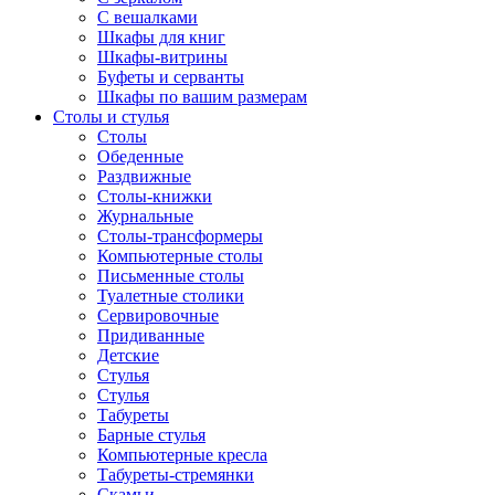
С вешалками
Шкафы для книг
Шкафы-витрины
Буфеты и серванты
Шкафы по вашим размерам
Столы и стулья
Столы
Обеденные
Раздвижные
Столы-книжки
Журнальные
Столы-трансформеры
Компьютерные столы
Письменные столы
Туалетные столики
Сервировочные
Придиванные
Детские
Стулья
Стулья
Табуреты
Барные стулья
Компьютерные кресла
Табуреты-стремянки
Скамьи