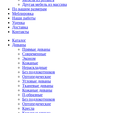
Другая мебель из массива
По вашим размерам
Меблировка
Наши работы
Уценка
Доставка
Контакты
Каталог
Диваны
Прямые диваны
Современные
Эконом
Кожаные
Нераскладные
Без подлокотников
Ортопедические
Угловые диваны
Тканевые диваны
Кожаные диваны
П-образные
Без подлокотников
Ортопедические
Кресла
Кожаные кресла