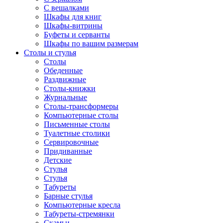
С вешалками
Шкафы для книг
Шкафы-витрины
Буфеты и серванты
Шкафы по вашим размерам
Столы и стулья
Столы
Обеденные
Раздвижные
Столы-книжки
Журнальные
Столы-трансформеры
Компьютерные столы
Письменные столы
Туалетные столики
Сервировочные
Придиванные
Детские
Стулья
Стулья
Табуреты
Барные стулья
Компьютерные кресла
Табуреты-стремянки
Скамьи