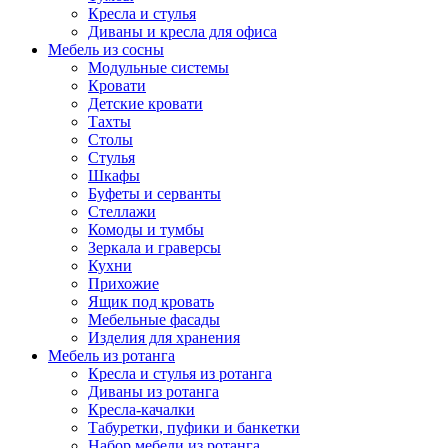
Кресла и стулья
Диваны и кресла для офиса
Мебель из сосны
Модульные системы
Кровати
Детские кровати
Тахты
Столы
Стулья
Шкафы
Буфеты и серванты
Стеллажи
Комоды и тумбы
Зеркала и граверсы
Кухни
Прихожие
Ящик под кровать
Мебельные фасады
Изделия для хранения
Мебель из ротанга
Кресла и стулья из ротанга
Диваны из ротанга
Кресла-качалки
Табуретки, пуфики и банкетки
Набор мебели из ротанга