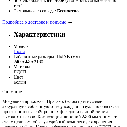
по Лен. области:
от 1400
₽
(стоимость согласуется по
тел.)
Самовывоз со склада:
Бесплатно
→
Подробнее о доставке и подъеме
Характеристики
Модель
Прага
Габаритные размеры ШхГхВ (мм)
2400х440х2180
Материал
ЛДСП
Цвет
Белый
Описание
Модульная прихожая «Прага» в белом цвете создаёт
аккуратную, собранную зону у входа и визуально облегчает
пространство за счёт ровных фасадов и единой линии
высоких шкафов. Композиция шириной 2400 мм занимает
стену целиком, образуя удобный комплекс для хранения
одежды и обуви. Каркас и фасады выполнены из ЛДСП, что