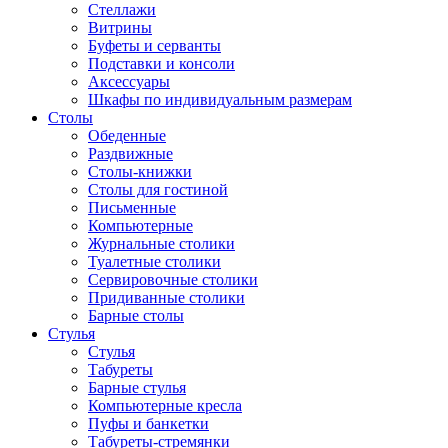
Стеллажи
Витрины
Буфеты и серванты
Подставки и консоли
Аксессуары
Шкафы по индивидуальным размерам
Столы
Обеденные
Раздвижные
Столы-книжки
Столы для гостиной
Письменные
Компьютерные
Журнальные столики
Туалетные столики
Сервировочные столики
Придиванные столики
Барные столы
Стулья
Стулья
Табуреты
Барные стулья
Компьютерные кресла
Пуфы и банкетки
Табуреты-стремянки