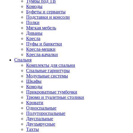
Тумбы под ТВ
Комоды
Буфеты и серванты
Подставки и консоли
Полки
Мягкая мебель
Диваны
Кресла
Пуфы и банкетки
Кресла-мешки
Кресла-качалки
Спальня
Комплекты для спальни
Спальные гарнитуры
Модульные системы
Шкафы
Комоды
Прикроватные тумбочки
Трюмо и туалетные столики
Кровати
Односпальные
Полутороспальные
Двуспальные
Двухъярусные
Тахты