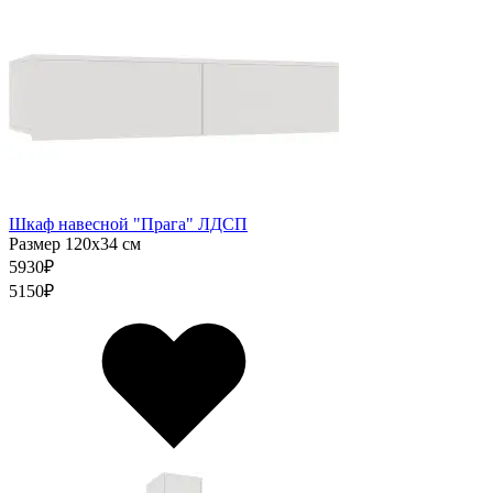
Шкаф навесной "Прага" ЛДСП
Размер 120х34 см
5930
₽
5150
₽