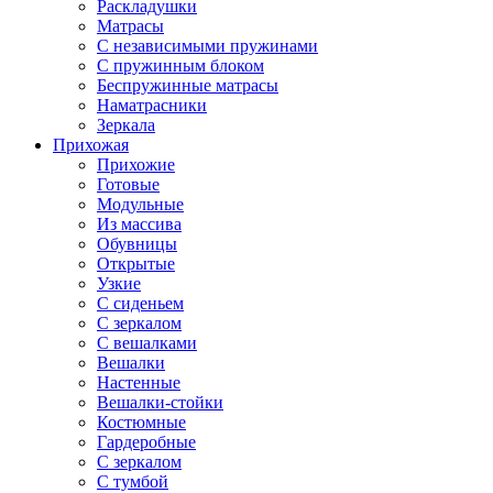
Раскладушки
Матрасы
С независимыми пружинами
С пружинным блоком
Беспружинные матрасы
Наматрасники
Зеркала
Прихожая
Прихожие
Готовые
Модульные
Из массива
Обувницы
Открытые
Узкие
С сиденьем
С зеркалом
С вешалками
Вешалки
Настенные
Вешалки-стойки
Костюмные
Гардеробные
С зеркалом
С тумбой