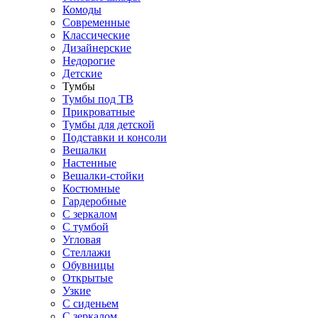
Комоды
Современные
Классические
Дизайнерские
Недорогие
Детские
Тумбы
Тумбы под ТВ
Прикроватные
Тумбы для детской
Подставки и консоли
Вешалки
Настенные
Вешалки-стойки
Костюмные
Гардеробные
С зеркалом
С тумбой
Угловая
Стеллажи
Обувницы
Открытые
Узкие
С сиденьем
С зеркалом