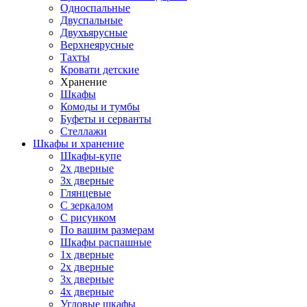
Односпальные
Двуспальные
Двухъярусные
Верхнеярусные
Тахты
Кровати детские
Хранение
Шкафы
Комоды и тумбы
Буфеты и серванты
Стеллажи
Шкафы
и хранение
Шкафы-купе
2х дверные
3х дверные
Глянцевые
С зеркалом
С рисунком
По вашим размерам
Шкафы распашные
1х дверные
2х дверные
3х дверные
4х дверные
Угловые шкафы