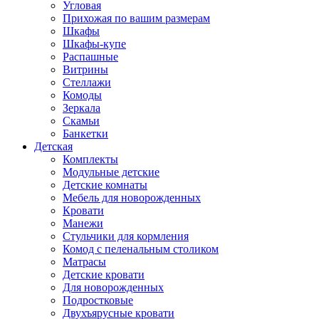
Угловая
Прихожая по вашим размерам
Шкафы
Шкафы-купе
Распашные
Витрины
Стеллажи
Комоды
Зеркала
Скамьи
Банкетки
Детская
Комплекты
Модульные детские
Детские комнаты
Мебель для новорожденных
Кровати
Манежи
Стульчики для кормления
Комод с пеленальным столиком
Матрасы
Детские кровати
Для новорожденных
Подростковые
Двухъярусные кровати