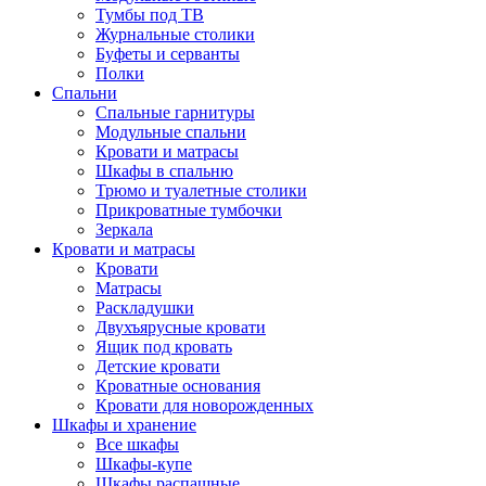
Тумбы под ТВ
Журнальные столики
Буфеты и серванты
Полки
Спальни
Спальные гарнитуры
Модульные спальни
Кровати и матрасы
Шкафы в спальню
Трюмо и туалетные столики
Прикроватные тумбочки
Зеркала
Кровати и матрасы
Кровати
Матрасы
Раскладушки
Двухъярусные кровати
Ящик под кровать
Детские кровати
Кроватные основания
Кровати для новорожденных
Шкафы и хранение
Все шкафы
Шкафы-купе
Шкафы распашные