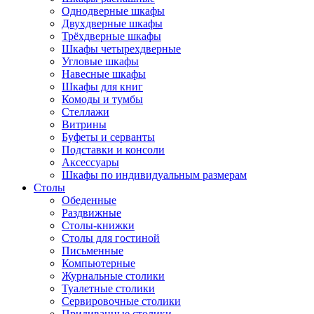
Однодверные шкафы
Двухдверные шкафы
Трёхдверные шкафы
Шкафы четырехдверные
Угловые шкафы
Навесные шкафы
Шкафы для книг
Комоды и тумбы
Стеллажи
Витрины
Буфеты и серванты
Подставки и консоли
Аксессуары
Шкафы по индивидуальным размерам
Столы
Обеденные
Раздвижные
Столы-книжки
Столы для гостиной
Письменные
Компьютерные
Журнальные столики
Туалетные столики
Сервировочные столики
Придиванные столики