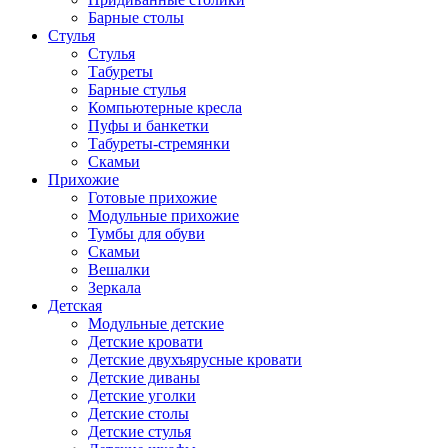
Барные столы
Стулья
Стулья
Табуреты
Барные стулья
Компьютерные кресла
Пуфы и банкетки
Табуреты-стремянки
Скамьи
Прихожие
Готовые прихожие
Модульные прихожие
Тумбы для обуви
Скамьи
Вешалки
Зеркала
Детская
Модульные детские
Детские кровати
Детские двухъярусные кровати
Детские диваны
Детские уголки
Детские столы
Детские стулья