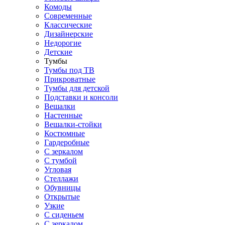
Комоды
Современные
Классические
Дизайнерские
Недорогие
Детские
Тумбы
Тумбы под ТВ
Прикроватные
Тумбы для детской
Подставки и консоли
Вешалки
Настенные
Вешалки-стойки
Костюмные
Гардеробные
С зеркалом
С тумбой
Угловая
Стеллажи
Обувницы
Открытые
Узкие
С сиденьем
С зеркалом