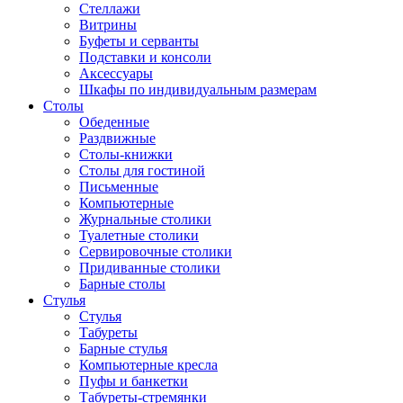
Стеллажи
Витрины
Буфеты и серванты
Подставки и консоли
Аксессуары
Шкафы по индивидуальным размерам
Столы
Обеденные
Раздвижные
Столы-книжки
Столы для гостиной
Письменные
Компьютерные
Журнальные столики
Туалетные столики
Сервировочные столики
Придиванные столики
Барные столы
Стулья
Стулья
Табуреты
Барные стулья
Компьютерные кресла
Пуфы и банкетки
Табуреты-стремянки