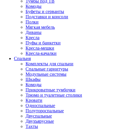
Тумбы под ТВ
Комоды
Буфеты и серванты
Подставки и консоли
Полки
Мягкая мебель
Диваны
Кресла
Пуфы и банкетки
Кресла-мешки
Кресла-качалки
Спальня
Комплекты для спальни
Спальные гарнитуры
Модульные системы
Шкафы
Комоды
Прикроватные тумбочки
Трюмо и туалетные столики
Кровати
Односпальные
Полутороспальные
Двуспальные
Двухъярусные
Тахты