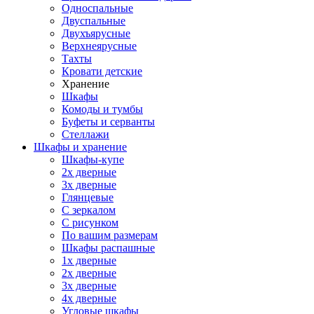
Односпальные
Двуспальные
Двухъярусные
Верхнеярусные
Тахты
Кровати детские
Хранение
Шкафы
Комоды и тумбы
Буфеты и серванты
Стеллажи
Шкафы
и хранение
Шкафы-купе
2х дверные
3х дверные
Глянцевые
С зеркалом
С рисунком
По вашим размерам
Шкафы распашные
1х дверные
2х дверные
3х дверные
4х дверные
Угловые шкафы