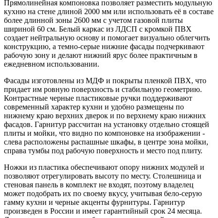
Прямолинейная компоновка позволяет разместить модульную
кухню на стене длиной 2000 мм или использовать её в составе
более длинной зоны 2600 мм с учетом газовой плиты
шириной 60 см. Белый каркас из ЛДСП с кромкой ПВХ
создает нейтральную основу и помогает визуально облегчить
конструкцию, а темно-серые нижние фасады подчеркивают
рабочую зону и делают нижний ярус более практичным в
ежедневном использовании.
Фасады изготовлены из МДФ и покрыты пленкой ПВХ, что
придает им ровную поверхность и стабильную геометрию.
Контрастные черные пластиковые ручки поддерживают
современный характер кухни и удобно размещены по
нижнему краю верхних дверок и по верхнему краю нижних
фасадов. Гарнитур рассчитан на установку отдельно стоящей
плиты и мойки, что видно по компоновке на изображении -
слева расположены распашные шкафы, в центре зона мойки,
справа тумбы под рабочую поверхность и место под плиту.
Ножки из пластика обеспечивают опору нижних модулей и
позволяют отрегулировать высоту по месту. Столешница и
стеновая панель в комплект не входят, поэтому владелец
может подобрать их по своему вкусу, учитывая бело-серую
гамму кухни и черные акценты фурнитуры. Гарнитур
произведен в России и имеет гарантийный срок 24 месяца.