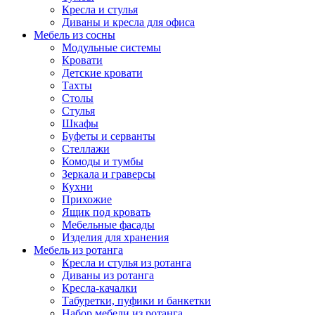
Кресла и стулья
Диваны и кресла для офиса
Мебель из сосны
Модульные системы
Кровати
Детские кровати
Тахты
Столы
Стулья
Шкафы
Буфеты и серванты
Стеллажи
Комоды и тумбы
Зеркала и граверсы
Кухни
Прихожие
Ящик под кровать
Мебельные фасады
Изделия для хранения
Мебель из ротанга
Кресла и стулья из ротанга
Диваны из ротанга
Кресла-качалки
Табуретки, пуфики и банкетки
Набор мебели из ротанга