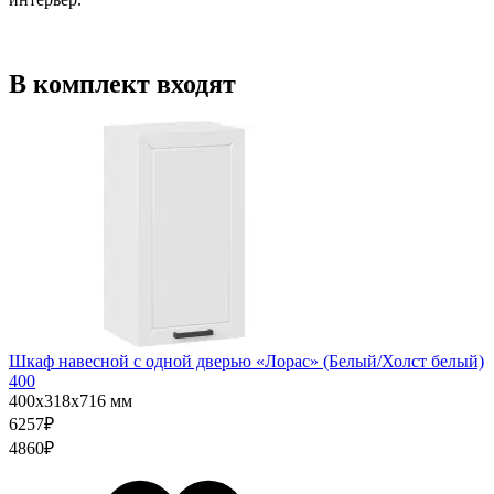
В комплект входят
Шкаф навесной c одной дверью «Лорас» (Белый/Холст белый)
400
400х318х716 мм
6257
₽
4860
₽