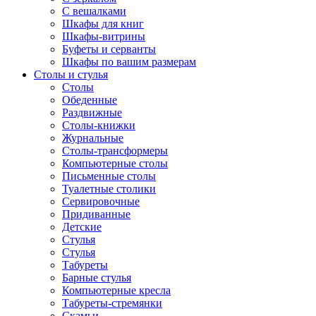
С вешалками
Шкафы для книг
Шкафы-витрины
Буфеты и серванты
Шкафы по вашим размерам
Столы и стулья
Столы
Обеденные
Раздвижные
Столы-книжки
Журнальные
Столы-трансформеры
Компьютерные столы
Письменные столы
Туалетные столики
Сервировочные
Придиванные
Детские
Стулья
Стулья
Табуреты
Барные стулья
Компьютерные кресла
Табуреты-стремянки
Скамьи