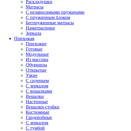
Раскладушки
Матрасы
С независимыми пружинами
С пружинным блоком
Беспружинные матрасы
Наматрасники
Зеркала
Прихожая
Прихожие
Готовые
Модульные
Из массива
Обувницы
Открытые
Узкие
С сиденьем
С зеркалом
С вешалками
Вешалки
Настенные
Вешалки-стойки
Костюмные
Гардеробные
С зеркалом
С тумбой