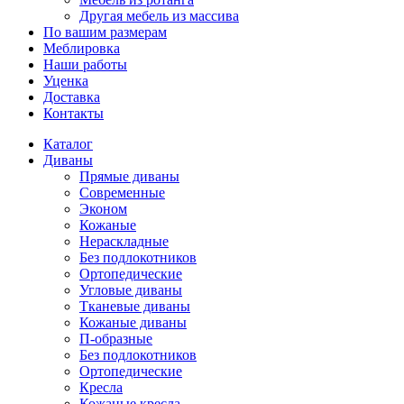
Другая мебель из массива
По вашим размерам
Меблировка
Наши работы
Уценка
Доставка
Контакты
Каталог
Диваны
Прямые диваны
Современные
Эконом
Кожаные
Нераскладные
Без подлокотников
Ортопедические
Угловые диваны
Тканевые диваны
Кожаные диваны
П-образные
Без подлокотников
Ортопедические
Кресла
Кожаные кресла