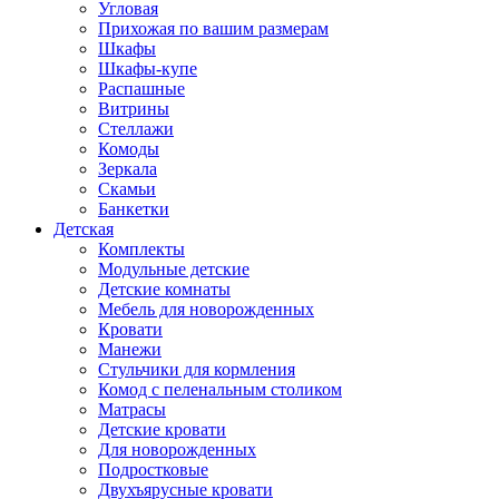
Угловая
Прихожая по вашим размерам
Шкафы
Шкафы-купе
Распашные
Витрины
Стеллажи
Комоды
Зеркала
Скамьи
Банкетки
Детская
Комплекты
Модульные детские
Детские комнаты
Мебель для новорожденных
Кровати
Манежи
Стульчики для кормления
Комод с пеленальным столиком
Матрасы
Детские кровати
Для новорожденных
Подростковые
Двухъярусные кровати