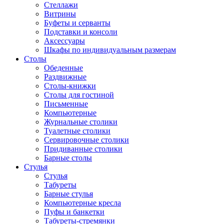
Стеллажи
Витрины
Буфеты и серванты
Подставки и консоли
Аксессуары
Шкафы по индивидуальным размерам
Столы
Обеденные
Раздвижные
Столы-книжки
Столы для гостиной
Письменные
Компьютерные
Журнальные столики
Туалетные столики
Сервировочные столики
Придиванные столики
Барные столы
Стулья
Стулья
Табуреты
Барные стулья
Компьютерные кресла
Пуфы и банкетки
Табуреты-стремянки