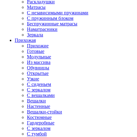
Раскладушки
Матрасы
С независимыми пружинами
С пружинным блоком
Беспружинные матрасы
Наматрасники
Зеркала
Прихожая
Прихожие
Готовые
Модульные
Из массива
Обувницы
Открытые
Узкие
С сиденьем
С зеркалом
С вешалками
Вешалки
Настенные
Вешалки-стойки
Костюмные
Гардеробные
С зеркалом
С тумбой