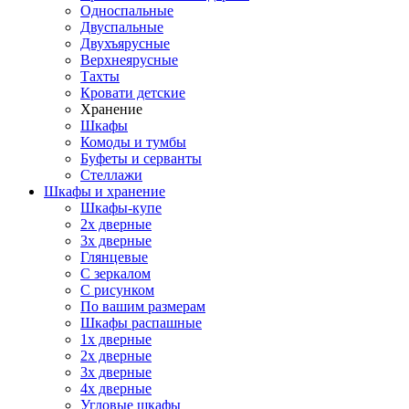
Односпальные
Двуспальные
Двухъярусные
Верхнеярусные
Тахты
Кровати детские
Хранение
Шкафы
Комоды и тумбы
Буфеты и серванты
Стеллажи
Шкафы
и хранение
Шкафы-купе
2х дверные
3х дверные
Глянцевые
С зеркалом
С рисунком
По вашим размерам
Шкафы распашные
1х дверные
2х дверные
3х дверные
4х дверные
Угловые шкафы