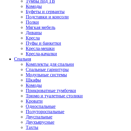
Тумбы под ТВ
Комоды
Буфеты и серванты
Подставки и консоли
Полки
Мягкая мебель
Диваны
Кресла
Пуфы и банкетки
Кресла-мешки
Кресла-качалки
Спальня
Комплекты для спальни
Спальные гарнитуры
Модульные системы
Шкафы
Комоды
Прикроватные тумбочки
Трюмо и туалетные столики
Кровати
Односпальные
Полутороспальные
Двуспальные
Двухъярусные
Тахты