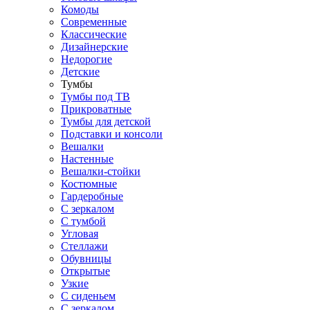
Комоды
Современные
Классические
Дизайнерские
Недорогие
Детские
Тумбы
Тумбы под ТВ
Прикроватные
Тумбы для детской
Подставки и консоли
Вешалки
Настенные
Вешалки-стойки
Костюмные
Гардеробные
С зеркалом
С тумбой
Угловая
Стеллажи
Обувницы
Открытые
Узкие
С сиденьем
С зеркалом