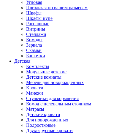
Угловая
Прихожая по вашим размерам
Шкафы
Шкафы-купе
Распашные
Витрины
Стеллажи
Комоды
Зеркала
Скамьи
Банкетки
Детская
Комплекты
Модульные детские
Детские комнаты
Мебель для новорожденных
Кровати
Манежи
Стульчики для кормления
Комод с пеленальным столиком
Матрасы
Детские кровати
Для новорожденных
Подростковые
Двухъярусные кровати