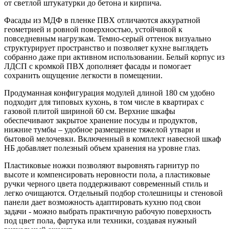
от светлой штукатурки до бетона и кирпича.
Фасады из МДФ в пленке ПВХ отличаются аккуратной
геометрией и ровной поверхностью, устойчивой к
повседневным нагрузкам. Темно-серый оттенок визуально
структурирует пространство и позволяет кухне выглядеть
собранно даже при активном использовании. Белый корпус из
ЛДСП с кромкой ПВХ дополняет фасады и помогает
сохранить ощущение легкости в помещении.
Продуманная конфигурация модулей длиной 180 см удобно
подходит для типовых кухонь, в том числе в квартирах с
газовой плитой шириной 60 см. Верхние шкафы
обеспечивают закрытое хранение посуды и продуктов,
нижние тумбы – удобное размещение тяжелой утвари и
бытовой мелочевки. Включенный в комплект навесной шкаф
НБ добавляет полезный объем хранения на уровне глаз.
Пластиковые ножки позволяют выровнять гарнитур по
высоте и компенсировать неровности пола, а пластиковые
ручки черного цвета поддерживают современный стиль и
легко очищаются. Отдельный подбор столешницы и стеновой
панели дает возможность адаптировать кухню под свои
задачи - можно выбрать практичную рабочую поверхность
под цвет пола, фартука или техники, создавая нужный