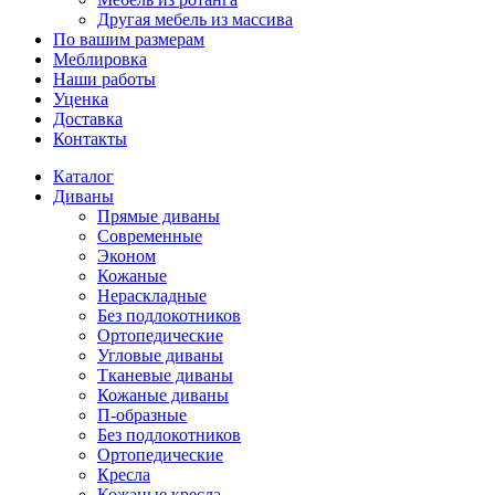
Другая мебель из массива
По вашим размерам
Меблировка
Наши работы
Уценка
Доставка
Контакты
Каталог
Диваны
Прямые диваны
Современные
Эконом
Кожаные
Нераскладные
Без подлокотников
Ортопедические
Угловые диваны
Тканевые диваны
Кожаные диваны
П-образные
Без подлокотников
Ортопедические
Кресла
Кожаные кресла