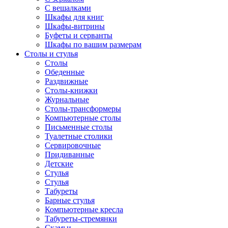
С вешалками
Шкафы для книг
Шкафы-витрины
Буфеты и серванты
Шкафы по вашим размерам
Столы и стулья
Столы
Обеденные
Раздвижные
Столы-книжки
Журнальные
Столы-трансформеры
Компьютерные столы
Письменные столы
Туалетные столики
Сервировочные
Придиванные
Детские
Стулья
Стулья
Табуреты
Барные стулья
Компьютерные кресла
Табуреты-стремянки
Скамьи