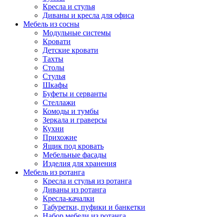
Кресла и стулья
Диваны и кресла для офиса
Мебель из сосны
Модульные системы
Кровати
Детские кровати
Тахты
Столы
Стулья
Шкафы
Буфеты и серванты
Стеллажи
Комоды и тумбы
Зеркала и граверсы
Кухни
Прихожие
Ящик под кровать
Мебельные фасады
Изделия для хранения
Мебель из ротанга
Кресла и стулья из ротанга
Диваны из ротанга
Кресла-качалки
Табуретки, пуфики и банкетки
Набор мебели из ротанга