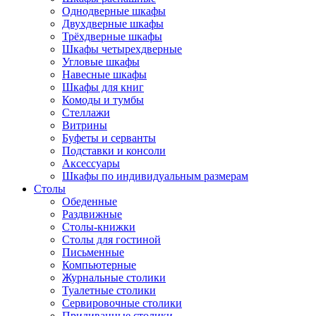
Однодверные шкафы
Двухдверные шкафы
Трёхдверные шкафы
Шкафы четырехдверные
Угловые шкафы
Навесные шкафы
Шкафы для книг
Комоды и тумбы
Стеллажи
Витрины
Буфеты и серванты
Подставки и консоли
Аксессуары
Шкафы по индивидуальным размерам
Столы
Обеденные
Раздвижные
Столы-книжки
Столы для гостиной
Письменные
Компьютерные
Журнальные столики
Туалетные столики
Сервировочные столики
Придиванные столики