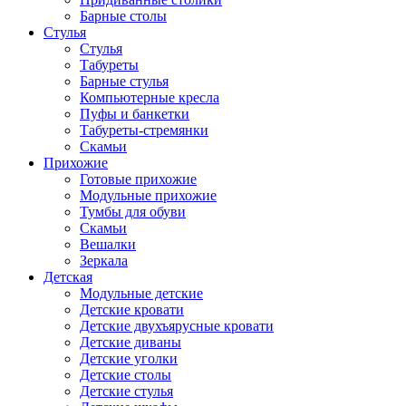
Барные столы
Стулья
Стулья
Табуреты
Барные стулья
Компьютерные кресла
Пуфы и банкетки
Табуреты-стремянки
Скамьи
Прихожие
Готовые прихожие
Модульные прихожие
Тумбы для обуви
Скамьи
Вешалки
Зеркала
Детская
Модульные детские
Детские кровати
Детские двухъярусные кровати
Детские диваны
Детские уголки
Детские столы
Детские стулья