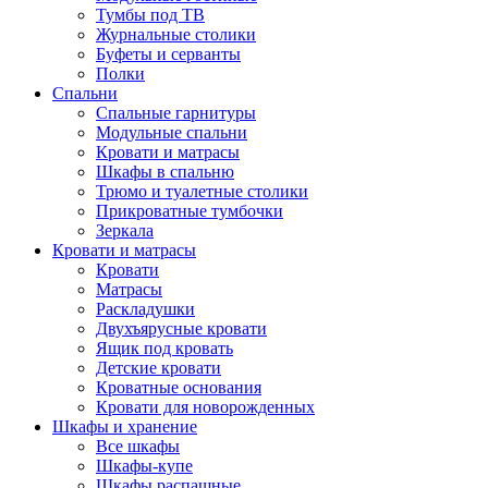
Тумбы под ТВ
Журнальные столики
Буфеты и серванты
Полки
Спальни
Спальные гарнитуры
Модульные спальни
Кровати и матрасы
Шкафы в спальню
Трюмо и туалетные столики
Прикроватные тумбочки
Зеркала
Кровати и матрасы
Кровати
Матрасы
Раскладушки
Двухъярусные кровати
Ящик под кровать
Детские кровати
Кроватные основания
Кровати для новорожденных
Шкафы и хранение
Все шкафы
Шкафы-купе
Шкафы распашные