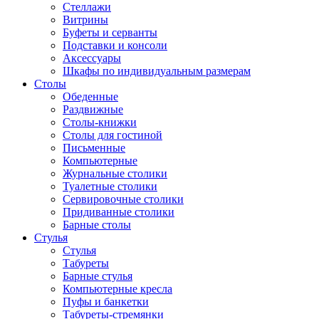
Стеллажи
Витрины
Буфеты и серванты
Подставки и консоли
Аксессуары
Шкафы по индивидуальным размерам
Столы
Обеденные
Раздвижные
Столы-книжки
Столы для гостиной
Письменные
Компьютерные
Журнальные столики
Туалетные столики
Сервировочные столики
Придиванные столики
Барные столы
Стулья
Стулья
Табуреты
Барные стулья
Компьютерные кресла
Пуфы и банкетки
Табуреты-стремянки