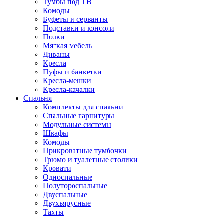
Тумбы под ТВ
Комоды
Буфеты и серванты
Подставки и консоли
Полки
Мягкая мебель
Диваны
Кресла
Пуфы и банкетки
Кресла-мешки
Кресла-качалки
Спальня
Комплекты для спальни
Спальные гарнитуры
Модульные системы
Шкафы
Комоды
Прикроватные тумбочки
Трюмо и туалетные столики
Кровати
Односпальные
Полутороспальные
Двуспальные
Двухъярусные
Тахты