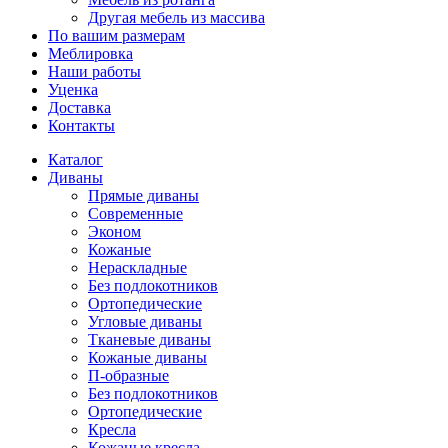
Другая мебель из массива
По вашим размерам
Меблировка
Наши работы
Уценка
Доставка
Контакты
Каталог
Диваны
Прямые диваны
Современные
Эконом
Кожаные
Нераскладные
Без подлокотников
Ортопедические
Угловые диваны
Тканевые диваны
Кожаные диваны
П-образные
Без подлокотников
Ортопедические
Кресла
Кожаные кресла