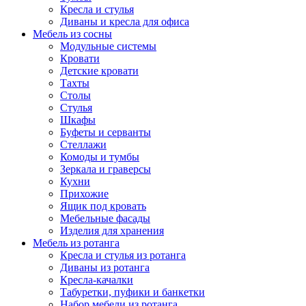
Кресла и стулья
Диваны и кресла для офиса
Мебель из сосны
Модульные системы
Кровати
Детские кровати
Тахты
Столы
Стулья
Шкафы
Буфеты и серванты
Стеллажи
Комоды и тумбы
Зеркала и граверсы
Кухни
Прихожие
Ящик под кровать
Мебельные фасады
Изделия для хранения
Мебель из ротанга
Кресла и стулья из ротанга
Диваны из ротанга
Кресла-качалки
Табуретки, пуфики и банкетки
Набор мебели из ротанга