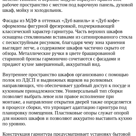
рабочее пространство с местом под варочную панель, духовой
шкаф, мойку и холодильник.
Фасады из МДФ в оттенках «Дуб ваниль» и «Дуб кофе»
оформлены фигурной фрезеровкой, подчеркивающей
классический характер гарнитура. Часть верхних шкафов
оснащена стеклянными вставками из сатинированного стекла
с пескоструйным рисунком, благодаря чему зона хранения
выглядит легче, а содержимое шкафов частично скрыто от
обзора. Металлические ручки в цвете брашированной
старинной бронзы гармонично сочетаются с фасадами и
придают кухне завершенный, аккуратный вид.
Внутреннее пространство шкафов организовано с помощью
полок из ЛДСП и выдвижных ящиков на роликовых
направляющих, что обеспечивает удобный доступ к посуде и
кухонным принадлежностям. Универсальный тип сборки
позволяет выбрать левое или правое исполнение при
монтаже, а направление открытия дверей также определяется
в процессе сборки, что упрощает адаптацию гарнитура под
планировку помещения. Пластиковые опоры служат опорой
для нижних шкафов и позволяют аккуратно выставить кухню
по уровню.
Конструкция гарнитура предусматривает установку бытовой