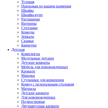
Угловая
Прихожая по вашим размерам
Шкафы
Шкафы-купе
Распашные
Витрины
Стеллажи
Комоды
Зеркала
Скамьи
Банкетки
Детская
Комплекты
Модульные детские
Детские комнаты
Мебель для новорожденных
Кровати
Манежи
Стульчики для кормления
Комод с пеленальным столиком
Матрасы
Детские кровати
Для новорожденных
Подростковые
Двухъярусные кровати