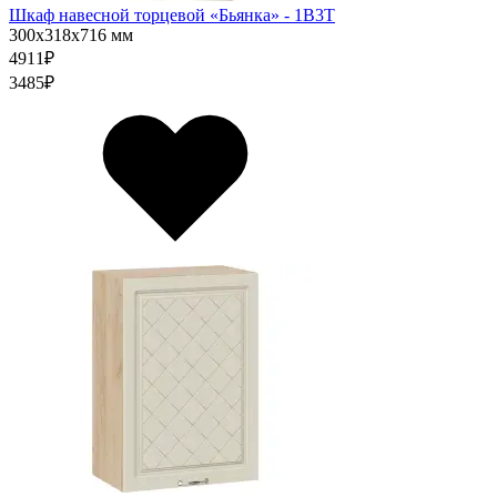
Шкаф навесной торцевой «Бьянка» - 1В3Т
300х318х716 мм
4911
₽
3485
₽