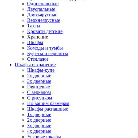
Односпальные
Двуспальные
Двухъярусные
Верхнеярусные
Тахты
Кровати детские
Хранение
Шкафы
Комоды и тумбы
Буфеты и серванты
Стеллажи
Шкафы
и хранение
Шкафы-купе
2х дверные
3х дверные
Глянцевые
С зеркалом
С рисунком
По вашим размерам
Шкафы распашные
1х дверные
2х дверные
3х дверные
4х дверные
Угловые шкафы