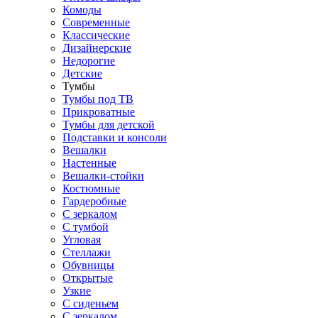
Комоды
Современные
Классические
Дизайнерские
Недорогие
Детские
Тумбы
Тумбы под ТВ
Прикроватные
Тумбы для детской
Подставки и консоли
Вешалки
Настенные
Вешалки-стойки
Костюмные
Гардеробные
С зеркалом
С тумбой
Угловая
Стеллажи
Обувницы
Открытые
Узкие
С сиденьем
С зеркалом