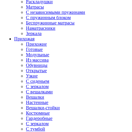
Раскладушки
Матрасы
С независимыми пружинами
С пружинным блоком
Беспружинные матрасы
Наматрасники
Зеркала
Прихожая
Прихожие
Готовые
Модульные
Из массива
Обувницы
Открытые
Узкие
С сиденьем
С зеркалом
С вешалками
Вешалки
Настенные
Вешалки-стойки
Костюмные
Гардеробные
С зеркалом
С тумбой