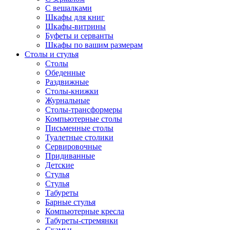
С вешалками
Шкафы для книг
Шкафы-витрины
Буфеты и серванты
Шкафы по вашим размерам
Столы и стулья
Столы
Обеденные
Раздвижные
Столы-книжки
Журнальные
Столы-трансформеры
Компьютерные столы
Письменные столы
Туалетные столики
Сервировочные
Придиванные
Детские
Стулья
Стулья
Табуреты
Барные стулья
Компьютерные кресла
Табуреты-стремянки
Скамьи