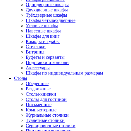
Однодверные шкафы
Двухдверные шкафы
Трёхдверные шкафы
Шкафы четырехдверные
Угловые шкафы
Навесные шкафы
Шкафы для книг
Комоды и тумбы
Стеллажи
Витрины
Буфеты и серванты
Подставки и консоли
Аксессуары
Шкафы по индивидуальным размерам
Столы
Обеденные
Раздвижные
Столы-книжки
Столы для гостиной
Письменные
Компьютерные
Журнальные столики
Туалетные столики
Сервировочные столики
Придиванные столики