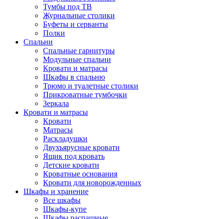
Тумбы под ТВ
Журнальные столики
Буфеты и серванты
Полки
Спальни
Спальные гарнитуры
Модульные спальни
Кровати и матрасы
Шкафы в спальню
Трюмо и туалетные столики
Прикроватные тумбочки
Зеркала
Кровати и матрасы
Кровати
Матрасы
Раскладушки
Двухъярусные кровати
Ящик под кровать
Детские кровати
Кроватные основания
Кровати для новорожденных
Шкафы и хранение
Все шкафы
Шкафы-купе
Шкафы распашные