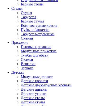
Барные столы
Стулья
Стулья
Табуреты
Барные стулья
Компьютерные кресла
Пуфы и банкетки
Табуреты-стремянки
Скамьи
Прихожие
Готовые прихожие
Модульные прихожие
Тумбы для обуви
Скамьи
Вешалки
Зеркала
Детская
Модульные детские
Детские кровати
Детские двухъярусные кровати
Детские диваны
Детские уголки
Детские столы
Детские стулья