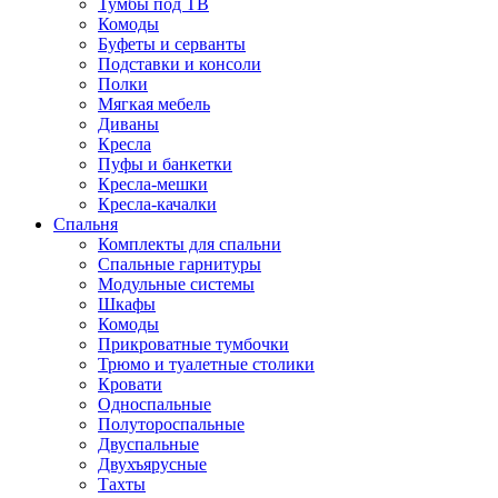
Тумбы под ТВ
Комоды
Буфеты и серванты
Подставки и консоли
Полки
Мягкая мебель
Диваны
Кресла
Пуфы и банкетки
Кресла-мешки
Кресла-качалки
Спальня
Комплекты для спальни
Спальные гарнитуры
Модульные системы
Шкафы
Комоды
Прикроватные тумбочки
Трюмо и туалетные столики
Кровати
Односпальные
Полутороспальные
Двуспальные
Двухъярусные
Тахты