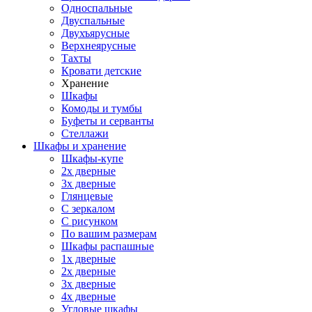
Односпальные
Двуспальные
Двухъярусные
Верхнеярусные
Тахты
Кровати детские
Хранение
Шкафы
Комоды и тумбы
Буфеты и серванты
Стеллажи
Шкафы
и хранение
Шкафы-купе
2х дверные
3х дверные
Глянцевые
С зеркалом
С рисунком
По вашим размерам
Шкафы распашные
1х дверные
2х дверные
3х дверные
4х дверные
Угловые шкафы