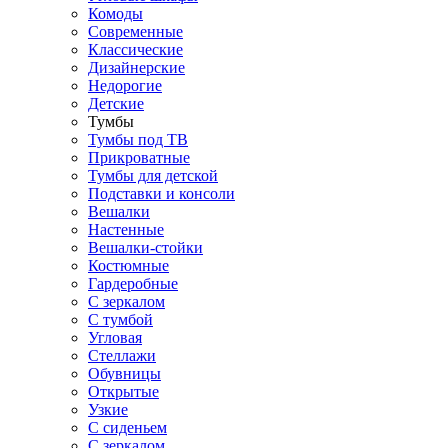
Комоды
Современные
Классические
Дизайнерские
Недорогие
Детские
Тумбы
Тумбы под ТВ
Прикроватные
Тумбы для детской
Подставки и консоли
Вешалки
Настенные
Вешалки-стойки
Костюмные
Гардеробные
С зеркалом
С тумбой
Угловая
Стеллажи
Обувницы
Открытые
Узкие
С сиденьем
С зеркалом