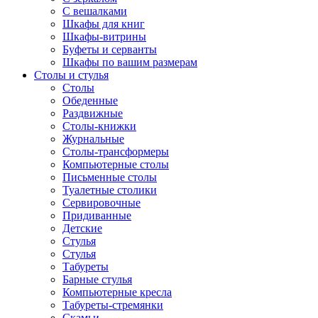
С вешалками
Шкафы для книг
Шкафы-витрины
Буфеты и серванты
Шкафы по вашим размерам
Столы и стулья
Столы
Обеденные
Раздвижные
Столы-книжки
Журнальные
Столы-трансформеры
Компьютерные столы
Письменные столы
Туалетные столики
Сервировочные
Придиванные
Детские
Стулья
Стулья
Табуреты
Барные стулья
Компьютерные кресла
Табуреты-стремянки
Скамьи