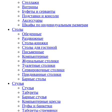
Стеллажи
Витрины
Буфеты и серванты
Подставки и консоли
Аксессуары
Шкафы по индивидуальным размерам
Столы
Обеденные
Раздвижные
Столы-книжки
Столы для гостиной
Письменные
Компьютерные
Журнальные столики
Туалетные столики
Сервировочные столики
Придиванные столики
Барные столы
Стулья
Стулья
Табуреты
Барные стулья
Компьютерные кресла
Пуфы и банкетки
Табуреты-стремянки