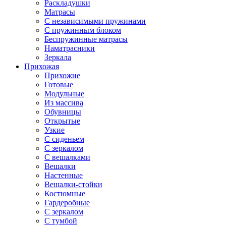
Раскладушки
Матрасы
С независимыми пружинами
С пружинным блоком
Беспружинные матрасы
Наматрасники
Зеркала
Прихожая
Прихожие
Готовые
Модульные
Из массива
Обувницы
Открытые
Узкие
С сиденьем
С зеркалом
С вешалками
Вешалки
Настенные
Вешалки-стойки
Костюмные
Гардеробные
С зеркалом
С тумбой