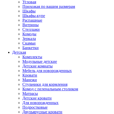
Угловая
Прихожая по вашим размерам
Шкафы
Шкафы-купе
Распашные
Витрины
Стеллажи
Комоды
Зеркала
Скамьи
Банкетки
Детская
Комплекты
Модульные детские
Детские комнаты
Мебель для новорожденных
Кровати
Манежи
Стульчики для кормления
Комод с пеленальным столиком
Матрасы
Детские кровати
Для новорожденных
Подростковые
Двухъярусные кровати