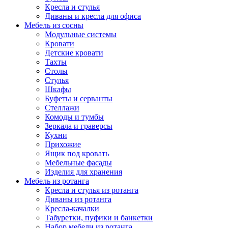
Кресла и стулья
Диваны и кресла для офиса
Мебель из сосны
Модульные системы
Кровати
Детские кровати
Тахты
Столы
Стулья
Шкафы
Буфеты и серванты
Стеллажи
Комоды и тумбы
Зеркала и граверсы
Кухни
Прихожие
Ящик под кровать
Мебельные фасады
Изделия для хранения
Мебель из ротанга
Кресла и стулья из ротанга
Диваны из ротанга
Кресла-качалки
Табуретки, пуфики и банкетки
Набор мебели из ротанга