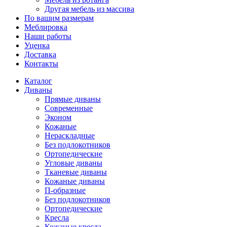
Другая мебель из массива
По вашим размерам
Меблировка
Наши работы
Уценка
Доставка
Контакты
Каталог
Диваны
Прямые диваны
Современные
Эконом
Кожаные
Нераскладные
Без подлокотников
Ортопедические
Угловые диваны
Тканевые диваны
Кожаные диваны
П-образные
Без подлокотников
Ортопедические
Кресла
Кожаные кресла