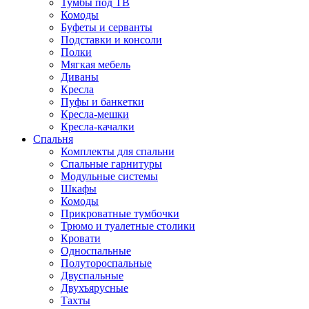
Тумбы под ТВ
Комоды
Буфеты и серванты
Подставки и консоли
Полки
Мягкая мебель
Диваны
Кресла
Пуфы и банкетки
Кресла-мешки
Кресла-качалки
Спальня
Комплекты для спальни
Спальные гарнитуры
Модульные системы
Шкафы
Комоды
Прикроватные тумбочки
Трюмо и туалетные столики
Кровати
Односпальные
Полутороспальные
Двуспальные
Двухъярусные
Тахты