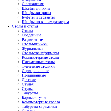
С вешалками
Шкафы для книг
Шкафы-витрины
Буфеты и серванты
Шкафы по вашим размерам
Столы и стулья
Столы
Обеденные
Раздвижные
Столы-книжки
Журнальные
Столы-трансформеры
Компьютерные столы
Письменные столы
Туалетные столики
Сервировочные
Придиванные
Детские
Стулья
Стулья
Табуреты
Барные стулья
Компьютерные кресла
Табуреты-стремянки
Скамьи