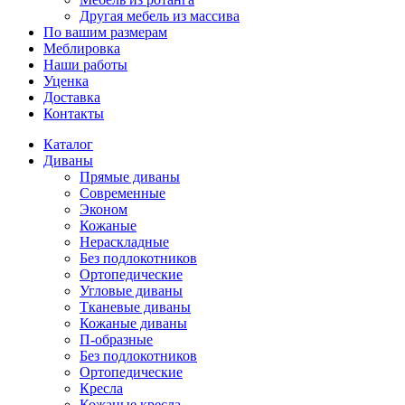
Другая мебель из массива
По вашим размерам
Меблировка
Наши работы
Уценка
Доставка
Контакты
Каталог
Диваны
Прямые диваны
Современные
Эконом
Кожаные
Нераскладные
Без подлокотников
Ортопедические
Угловые диваны
Тканевые диваны
Кожаные диваны
П-образные
Без подлокотников
Ортопедические
Кресла
Кожаные кресла