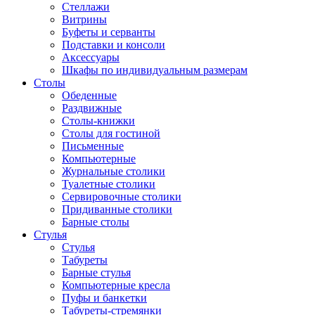
Стеллажи
Витрины
Буфеты и серванты
Подставки и консоли
Аксессуары
Шкафы по индивидуальным размерам
Столы
Обеденные
Раздвижные
Столы-книжки
Столы для гостиной
Письменные
Компьютерные
Журнальные столики
Туалетные столики
Сервировочные столики
Придиванные столики
Барные столы
Стулья
Стулья
Табуреты
Барные стулья
Компьютерные кресла
Пуфы и банкетки
Табуреты-стремянки