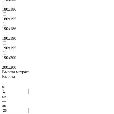
180х186
180х195
190х186
190х190
190х195
190х200
200х200
Высота матраса
Высота
от
см
—
до