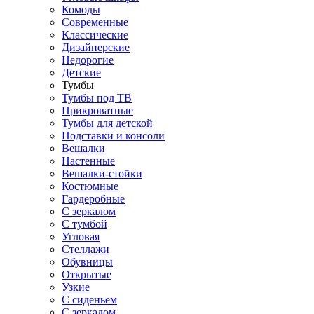
Комоды
Современные
Классические
Дизайнерские
Недорогие
Детские
Тумбы
Тумбы под ТВ
Прикроватные
Тумбы для детской
Подставки и консоли
Вешалки
Настенные
Вешалки-стойки
Костюмные
Гардеробные
С зеркалом
С тумбой
Угловая
Стеллажи
Обувницы
Открытые
Узкие
С сиденьем
С зеркалом