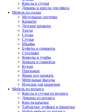
Кресла и стулья
Диваны и кресла для офиса
Мебель из сосны
Модульные системы
Кровати
Детские кровати
Тахты
Столы
Стулья
Шкафы
Буфеты и серванты
Стеллажи
Комоды и тумбы
Зеркала и граверсы
Кухни
Прихожие
Ящик под кровать
Мебельные фасады
Изделия для хранения
Мебель из ротанга
Кресла и стулья из ротанга
Диваны из ротанга
Кресла-качалки
Табуретки, пуфики и банкетки
Набор мебели из ротанга