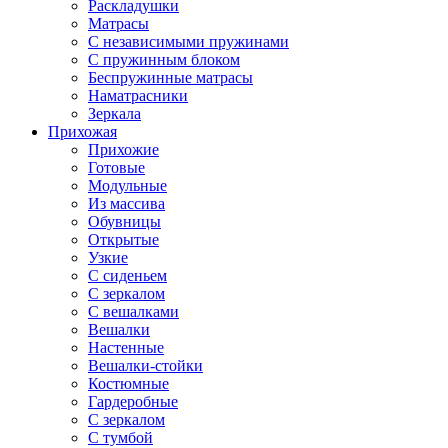
Раскладушки
Матрасы
С независимыми пружинами
С пружинным блоком
Беспружинные матрасы
Наматрасники
Зеркала
Прихожая
Прихожие
Готовые
Модульные
Из массива
Обувницы
Открытые
Узкие
С сиденьем
С зеркалом
С вешалками
Вешалки
Настенные
Вешалки-стойки
Костюмные
Гардеробные
С зеркалом
С тумбой