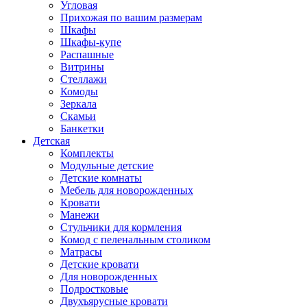
Угловая
Прихожая по вашим размерам
Шкафы
Шкафы-купе
Распашные
Витрины
Стеллажи
Комоды
Зеркала
Скамьи
Банкетки
Детская
Комплекты
Модульные детские
Детские комнаты
Мебель для новорожденных
Кровати
Манежи
Стульчики для кормления
Комод с пеленальным столиком
Матрасы
Детские кровати
Для новорожденных
Подростковые
Двухъярусные кровати