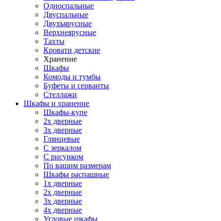
Односпальные
Двуспальные
Двухъярусные
Верхнеярусные
Тахты
Кровати детские
Хранение
Шкафы
Комоды и тумбы
Буфеты и серванты
Стеллажи
Шкафы
и хранение
Шкафы-купе
2х дверные
3х дверные
Глянцевые
С зеркалом
С рисунком
По вашим размерам
Шкафы распашные
1х дверные
2х дверные
3х дверные
4х дверные
Угловые шкафы