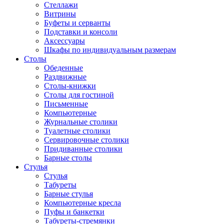
Стеллажи
Витрины
Буфеты и серванты
Подставки и консоли
Аксессуары
Шкафы по индивидуальным размерам
Столы
Обеденные
Раздвижные
Столы-книжки
Столы для гостиной
Письменные
Компьютерные
Журнальные столики
Туалетные столики
Сервировочные столики
Придиванные столики
Барные столы
Стулья
Стулья
Табуреты
Барные стулья
Компьютерные кресла
Пуфы и банкетки
Табуреты-стремянки