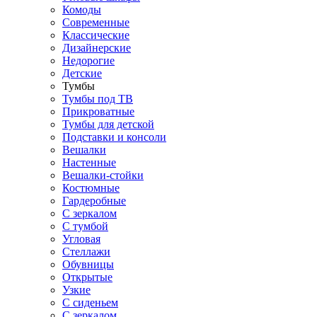
Комоды
Современные
Классические
Дизайнерские
Недорогие
Детские
Тумбы
Тумбы под ТВ
Прикроватные
Тумбы для детской
Подставки и консоли
Вешалки
Настенные
Вешалки-стойки
Костюмные
Гардеробные
С зеркалом
С тумбой
Угловая
Стеллажи
Обувницы
Открытые
Узкие
С сиденьем
С зеркалом