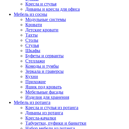
Кресла и стулья
Диваны и кресла для офиса
Мебель из сосны
Модульные системы
Кровати
Детские кровати
Тахты
Столы
Стулья
Шкафы
Буфеты и серванты
Стеллажи
Комоды и тумбы
Зеркала и граверсы
Кухни
Прихожие
Ящик под кровать
Мебельные фасады
Изделия для хранения
Мебель из ротанга
Кресла и стулья из ротанга
Диваны из ротанга
Кресла-качалки
Табуретки, пуфики и банкетки
Набор мебели из ротанга