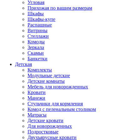
Угловая
Прихожая по вашим размерам
Шкафы
Шкафы-купе
Распашные
Витрины
Стеллажи
Комоды
Зеркала
Скамьи
Банкетки
Детская
Комплекты
Модульные детские
Детские комнаты
Мебель для новорожденных
Кровати
Манежи
Стульчики для кормления
Комод с пеленальным столиком
Матрасы
Детские кровати
Для новорожденных
Подростковые
Двухъярусные кровати