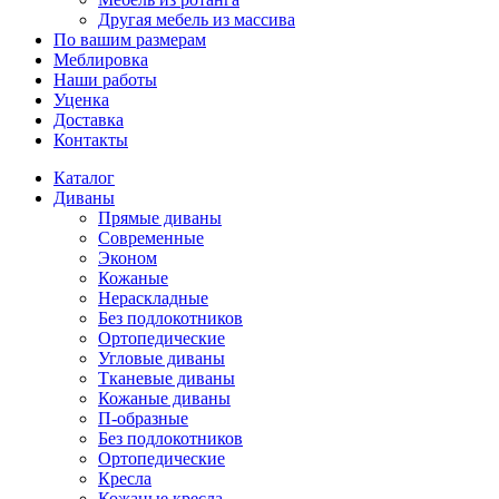
Другая мебель из массива
По вашим размерам
Меблировка
Наши работы
Уценка
Доставка
Контакты
Каталог
Диваны
Прямые диваны
Современные
Эконом
Кожаные
Нераскладные
Без подлокотников
Ортопедические
Угловые диваны
Тканевые диваны
Кожаные диваны
П-образные
Без подлокотников
Ортопедические
Кресла
Кожаные кресла