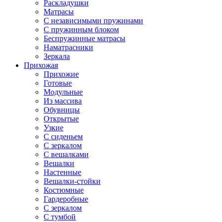
Раскладушки
Матрасы
С независимыми пружинами
С пружинным блоком
Беспружинные матрасы
Наматрасники
Зеркала
Прихожая
Прихожие
Готовые
Модульные
Из массива
Обувницы
Открытые
Узкие
С сиденьем
С зеркалом
С вешалками
Вешалки
Настенные
Вешалки-стойки
Костюмные
Гардеробные
С зеркалом
С тумбой