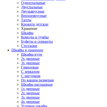
Односпальные
Двуспальные
Двухъярусные
Верхнеярусные
Тахты
Кровати детские
Хранение
Шкафы
Комоды и тумбы
Буфеты и серванты
Стеллажи
Шкафы
и хранение
Шкафы-купе
2х дверные
3х дверные
Глянцевые
С зеркалом
С рисунком
По вашим размерам
Шкафы распашные
1х дверные
2х дверные
3х дверные
4х дверные
Угловые шкафы