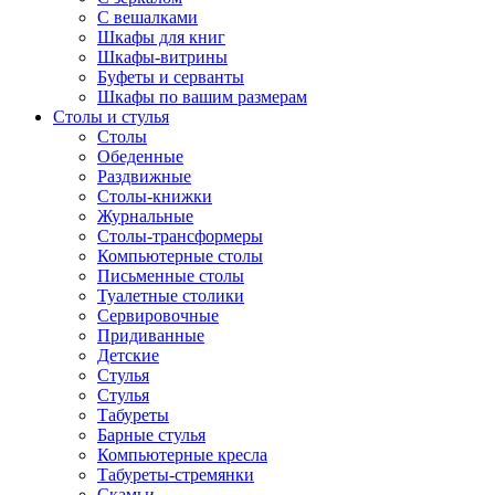
С вешалками
Шкафы для книг
Шкафы-витрины
Буфеты и серванты
Шкафы по вашим размерам
Столы и стулья
Столы
Обеденные
Раздвижные
Столы-книжки
Журнальные
Столы-трансформеры
Компьютерные столы
Письменные столы
Туалетные столики
Сервировочные
Придиванные
Детские
Стулья
Стулья
Табуреты
Барные стулья
Компьютерные кресла
Табуреты-стремянки
Скамьи