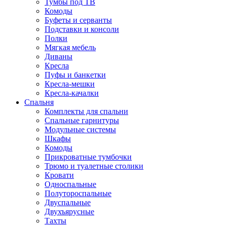
Тумбы под ТВ
Комоды
Буфеты и серванты
Подставки и консоли
Полки
Мягкая мебель
Диваны
Кресла
Пуфы и банкетки
Кресла-мешки
Кресла-качалки
Спальня
Комплекты для спальни
Спальные гарнитуры
Модульные системы
Шкафы
Комоды
Прикроватные тумбочки
Трюмо и туалетные столики
Кровати
Односпальные
Полутороспальные
Двуспальные
Двухъярусные
Тахты