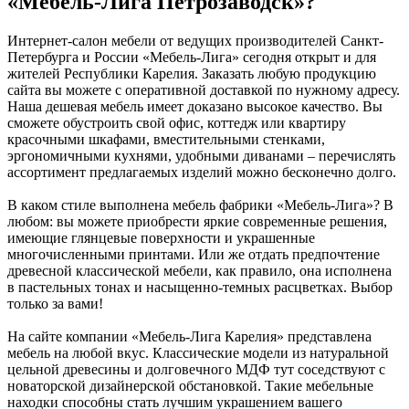
«Мебель-Лига Петрозаводск»?
Интернет-салон мебели от ведущих производителей Санкт-
Петербурга и России «Мебель-Лига» сегодня открыт и для
жителей Республики Карелия. Заказать любую продукцию
сайта вы можете с оперативной доставкой по нужному адресу.
Наша дешевая мебель имеет доказано высокое качество. Вы
сможете обустроить свой офис, коттедж или квартиру
красочными шкафами, вместительными стенками,
эргономичными кухнями, удобными диванами – перечислять
ассортимент предлагаемых изделий можно бесконечно долго.
В каком стиле выполнена мебель фабрики «Мебель-Лига»? В
любом: вы можете приобрести яркие современные решения,
имеющие глянцевые поверхности и украшенные
многочисленными принтами. Или же отдать предпочтение
древесной классической мебели, как правило, она исполнена
в пастельных тонах и насыщенно-темных расцветках. Выбор
только за вами!
На сайте компании «Мебель-Лига Карелия» представлена
мебель на любой вкус. Классические модели из натуральной
цельной древесины и долговечного МДФ тут соседствуют с
новаторской дизайнерской обстановкой. Такие мебельные
находки способны стать лучшим украшением вашего