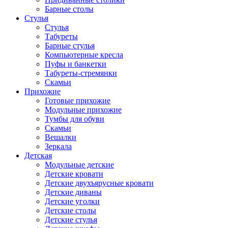
Барные столы
Стулья
Стулья
Табуреты
Барные стулья
Компьютерные кресла
Пуфы и банкетки
Табуреты-стремянки
Скамьи
Прихожие
Готовые прихожие
Модульные прихожие
Тумбы для обуви
Скамьи
Вешалки
Зеркала
Детская
Модульные детские
Детские кровати
Детские двухъярусные кровати
Детские диваны
Детские уголки
Детские столы
Детские стулья