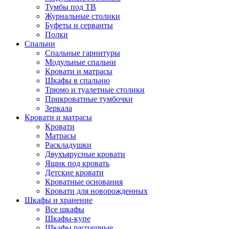
Тумбы под ТВ
Журнальные столики
Буфеты и серванты
Полки
Спальни
Спальные гарнитуры
Модульные спальни
Кровати и матрасы
Шкафы в спальню
Трюмо и туалетные столики
Прикроватные тумбочки
Зеркала
Кровати и матрасы
Кровати
Матрасы
Раскладушки
Двухъярусные кровати
Ящик под кровать
Детские кровати
Кроватные основания
Кровати для новорожденных
Шкафы и хранение
Все шкафы
Шкафы-купе
Шкафы распашные