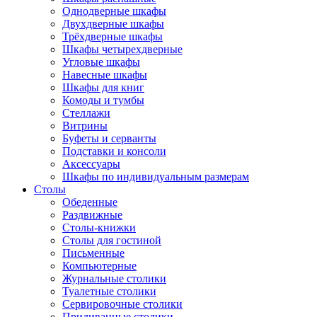
Однодверные шкафы
Двухдверные шкафы
Трёхдверные шкафы
Шкафы четырехдверные
Угловые шкафы
Навесные шкафы
Шкафы для книг
Комоды и тумбы
Стеллажи
Витрины
Буфеты и серванты
Подставки и консоли
Аксессуары
Шкафы по индивидуальным размерам
Столы
Обеденные
Раздвижные
Столы-книжки
Столы для гостиной
Письменные
Компьютерные
Журнальные столики
Туалетные столики
Сервировочные столики
Придиванные столики