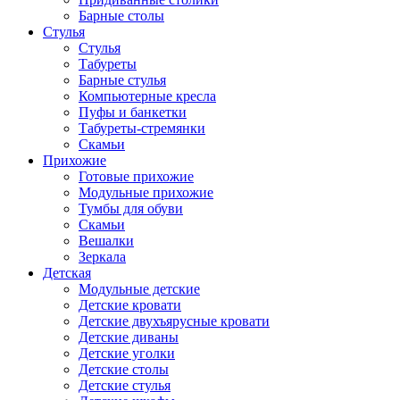
Барные столы
Стулья
Стулья
Табуреты
Барные стулья
Компьютерные кресла
Пуфы и банкетки
Табуреты-стремянки
Скамьи
Прихожие
Готовые прихожие
Модульные прихожие
Тумбы для обуви
Скамьи
Вешалки
Зеркала
Детская
Модульные детские
Детские кровати
Детские двухъярусные кровати
Детские диваны
Детские уголки
Детские столы
Детские стулья