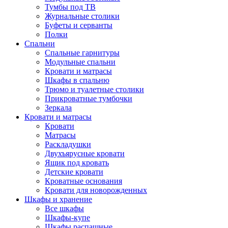
Тумбы под ТВ
Журнальные столики
Буфеты и серванты
Полки
Спальни
Спальные гарнитуры
Модульные спальни
Кровати и матрасы
Шкафы в спальню
Трюмо и туалетные столики
Прикроватные тумбочки
Зеркала
Кровати и матрасы
Кровати
Матрасы
Раскладушки
Двухъярусные кровати
Ящик под кровать
Детские кровати
Кроватные основания
Кровати для новорожденных
Шкафы и хранение
Все шкафы
Шкафы-купе
Шкафы распашные