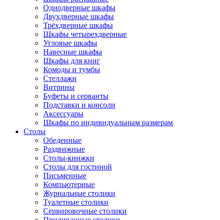
Однодверные шкафы
Двухдверные шкафы
Трёхдверные шкафы
Шкафы четырехдверные
Угловые шкафы
Навесные шкафы
Шкафы для книг
Комоды и тумбы
Стеллажи
Витрины
Буфеты и серванты
Подставки и консоли
Аксессуары
Шкафы по индивидуальным размерам
Столы
Обеденные
Раздвижные
Столы-книжки
Столы для гостиной
Письменные
Компьютерные
Журнальные столики
Туалетные столики
Сервировочные столики
Придиванные столики